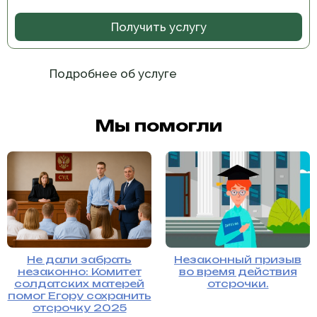
Получить услугу
Подробнее об услуге
Мы помогли
Не дали забрать
Незаконный призыв
незаконно: Комитет
во время действия
солдатских матерей
отсрочки.
помог Егору сохранить
отсрочку 2025