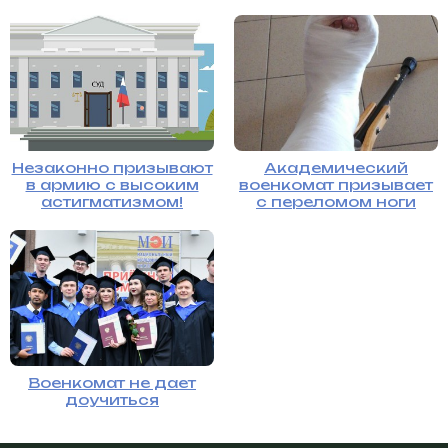
Незаконно призывают
Академический
в армию с высоким
военкомат призывает
астигматизмом!
с переломом ноги
Военкомат не дает
доучиться