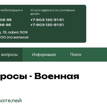
 мобилизация и
Услуги адвоката по уголовным
делам
-06-95
+7-903-130-91-51
96-95
+7-903-130-91-51
. 15, офис 509
:00 (по записи)
 вопросы
Информация
Поиск
росы - Военная
вателей