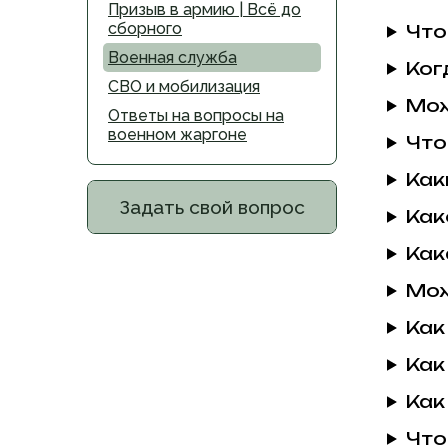
Призыв в армию | Всё до
сборного
Что
Военная служба
Ког
СВО и мобилизация
Мож
Ответы на вопросы на
военном жаргоне
Что
Как
Задать свой вопрос
Как
Как
Мож
Как
Как
Как
Что