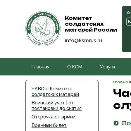
Вы
Комитет
солдатских
матерей России
info@ksmrus.ru
Главная
О КСМ
Услуги
Главная
ЧАВО о Комитете
Ча
солдатских матерей
сл
Воинский учет | от
постановки до снятия
Отсрочка от армии
Во
Военный билет