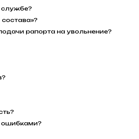
к службе?
 состава»?
 подачи рапорта на увольнение?
в?
сть?
с ошибками?