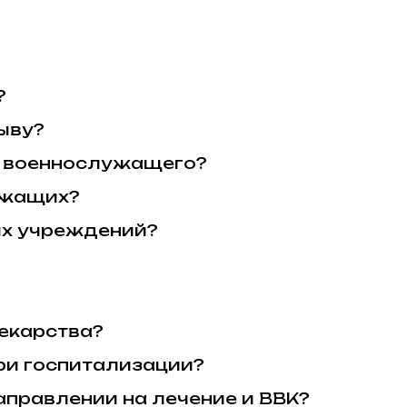
?
ыву?
ю военнослужащего?
ужащих?
их учреждений?
лекарства?
ри госпитализации?
аправлении на лечение и ВВК?