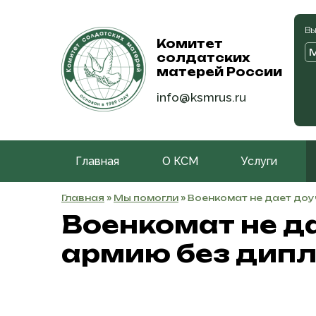
Вы
Комитет
солдатских
матерей России
info@ksmrus.ru
Главная
О КСМ
Услуги
Главная
»
Мы помогли
» Военкомат не дает до
Военкомат не да
армию без дипл