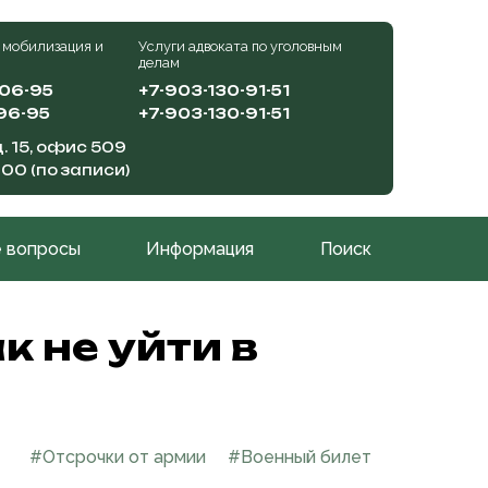
 мобилизация и
Услуги адвоката по уголовным
делам
-06-95
+7-903-130-91-51
96-95
+7-903-130-91-51
. 15, офис 509
:00 (по записи)
 вопросы
Информация
Поиск
к не уйти в
#Отсрочки от армии
#Военный билет