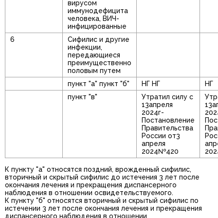
вирусом
иммунодефицита
человека, ВИЧ-
инфицированные
6
Сифилис и другие
инфекции,
передающиеся
преимущественно
половым путем
пункт "а" пункт "б"
НГ НГ
НГ
пункт "в"
Утратил силу с
Утр
13апреля
13а
2024г-
202
Постановление
Пос
Правительства
Пра
России от3
Рос
апреля
апр
2024№420
20
К пункту "а" относятся поздний, врожденный сифилис,
вторичный и скрытый сифилис до истечения 3 лет после
окончания лечения и прекращения диспансерного
наблюдения в отношении освидетельствуемого.
К пункту "б" относятся вторичный и скрытый сифилис по
истечении 3 лет после окончания лечения и прекращения
диспансерного наблюдения в отношении