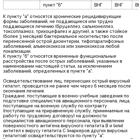
пункт "б"
ВНГ
ВНГ
В
К пункту "а" относятся хронические рецидивирующие
формы заболеваний, не поддающиеся или трудно
поддающиеся лечению (бруцеллез, сальмонеллез,
токсоплазмоз, трихоцефалез и другие), а также стойкое
(более 3 месяцев) бактериальное носительство после
перенесенной острой дизентерии, тифопаратифозных
заболеваний, альвеококкоза или эхинококкоза любой
локализации.
К пункту "б" относятся временные функциональные
расстройства после острых заболеваний, указанных в
наименовании настоящей статьи, за исключением
заболеваний, определенных в пункте "а".
Освидетельствование лиц, перенесших острый вирусный
гепатит, проводится не ранее чем через 6 месяцев после
окончания лечения.
Граждане, поступающие в военно-учебные заведения по
подготовке специалистов авиационного персонала, лица,
поступающие на военную службу по контракту
(поступающие на приравненную службу, принимаемые на
работу по трудовому договору) на должности
специалистов авиационного персонала, при выявлении
поверхностного антигена вирусного гепатита В и (или)
антител к вирусу гепатита С (маркеров других вирусных
гепатитов) освидетельствуются по пункту "а".