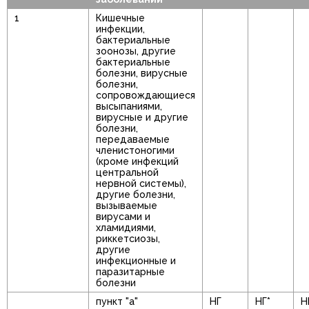
1
Кишечные
инфекции,
бактериальные
зоонозы, другие
бактериальные
болезни, вирусные
болезни,
сопровождающиеся
высыпаниями,
вирусные и другие
болезни,
передаваемые
членистоногими
(кроме инфекций
центральной
нервной системы),
другие болезни,
вызываемые
вирусами и
хламидиями,
риккетсиозы,
другие
инфекционные и
паразитарные
болезни
пункт "а"
НГ
НГ*
Н