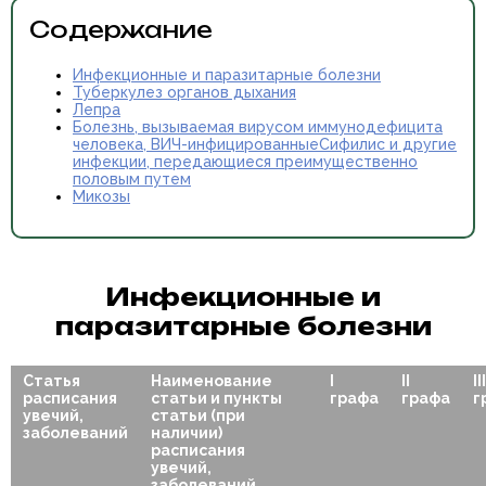
Содержание
Инфекционные и паразитарные болезни
Туберкулез органов дыхания
Лепра
Болезнь, вызываемая вирусом иммунодефицита
человека, ВИЧ-инфицированныеСифилис и другие
инфекции, передающиеся преимущественно
половым путем
Микозы
Инфекционные и
паразитарные болезни
Статья
Наименование
I
II
III
расписания
статьи и пункты
графа
графа
г
увечий,
статьи (при
заболеваний
наличии)
расписания
увечий,
заболеваний