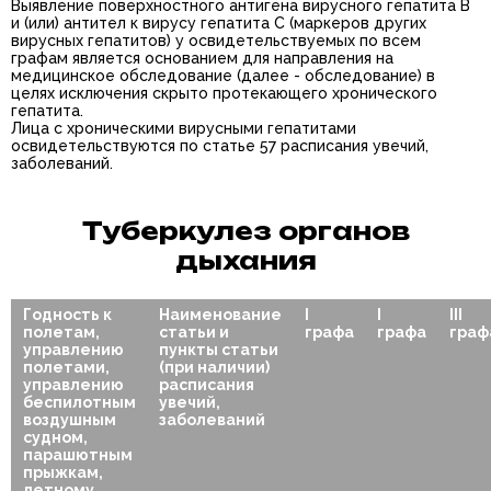
Выявление поверхностного антигена вирусного гепатита В
и (или) антител к вирусу гепатита С (маркеров других
вирусных гепатитов) у освидетельствуемых по всем
графам является основанием для направления на
медицинское обследование (далее - обследование) в
целях исключения скрыто протекающего хронического
гепатита.
Лица с хроническими вирусными гепатитами
освидетельствуются по статье 57 расписания увечий,
заболеваний.
Туберкулез органов
дыхания
Годность к
Наименование
I
I
III
полетам,
статьи и
графа
графа
граф
управлению
пункты статьи
полетами,
(при наличии)
управлению
расписания
беспилотным
увечий,
воздушным
заболеваний
судном,
парашютным
прыжкам,
летному