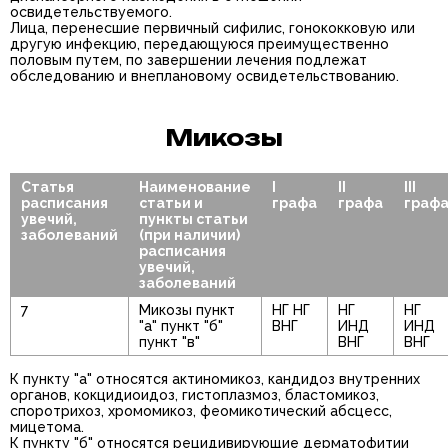
освидетельствуемого.
Лица, перенесшие первичный сифилис, гонококковую или
другую инфекцию, передающуюся преимущественно
половым путем, по завершении лечения подлежат
обследованию и внеплановому освидетельствованию.
Микозы
Статья
Наименование
I
II
III
расписания
статьи и
графа
графа
граф
увечий,
пункты статьи
заболеваний
(при наличии)
расписания
увечий,
заболеваний
7
Микозы пункт
НГ НГ
НГ
НГ
"а" пункт "б"
ВНГ
ИНД
ИНД
пункт "в"
ВНГ
ВНГ
К пункту "а" относятся актиномикоз, кандидоз внутренних
органов, кокцидиоидоз, гистоплазмоз, бластомикоз,
споротрихоз, хромомикоз, феомикотический абсцесс,
мицетома.
К пункту "б" относятся рецидивирующие дерматофитии