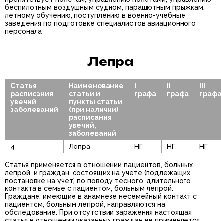
беспилотным воздушным судном, парашютным прыжкам,
летному обучению, поступлению в военно-учебные
заведения по подготовке специалистов авиационного
персонала
Лепра
Статья
Наименование
I
II
III
расписания
статьи и
графа
графа
граф
увечий,
пункты статьи
заболеваний
(при наличии)
расписания
увечий,
заболеваний
4
Лепра
НГ
НГ
НГ
Статья применяется в отношении пациентов, больных
лепрой, и граждан, состоящих на учете (подлежащих
постановке на учет) по поводу тесного, длительного
контакта в семье с пациентом, больным лепрой.
Граждане, имеющие в анамнезе несемейный контакт с
пациентом, больным лепрой, направляются на
обследование. При отсутствии заражения настоящая
статья в отношении указанных граждан не применяется.