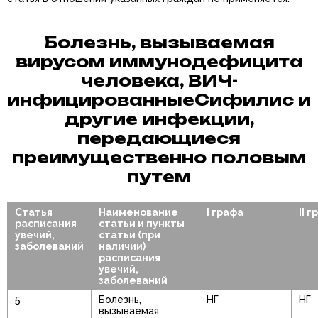
Болезнь, вызываемая
вирусом иммунодефицита
человека, ВИЧ-
инфицированныеСифилис и
другие инфекции,
передающиеся
преимущественно половым
путем
Статья
Наименование
I графа
II 
расписания
статьи и пункты
увечий,
статьи (при
заболеваний
наличии)
расписания
увечий,
заболеваний
5
Болезнь,
НГ
НГ
вызываемая