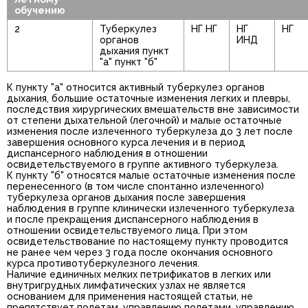
обучению
2
Туберкулез
НГ НГ
НГ
НГ
органов
ИНД
дыхания пункт
"а" пункт "б"
К пункту "а" относится активный туберкулез органов
дыхания, большие остаточные изменения легких и плевры,
последствия хирургических вмешательств вне зависимости
от степени дыхательной (легочной) и малые остаточные
изменения после излеченного туберкулеза до 3 лет после
завершения основного курса лечения и в период
диспансерного наблюдения в отношении
освидетельствуемого в группе активного туберкулеза.
К пункту "б" относятся малые остаточные изменения после
перенесенного (в том числе спонтанно излеченного)
туберкулеза органов дыхания после завершения
наблюдения в группе клинически излеченного туберкулеза
и после прекращения диспансерного наблюдения в
отношении освидетельствуемого лица. При этом
освидетельствование по настоящему пункту проводится
не ранее чем через 3 года после окончания основного
курса противотуберкулезного лечения.
Наличие единичных мелких петрификатов в легких или
внутригрудных лимфатических узлах не является
основанием для применения настоящей статьи, не
препятствует полетам, управлению полетами, управлению