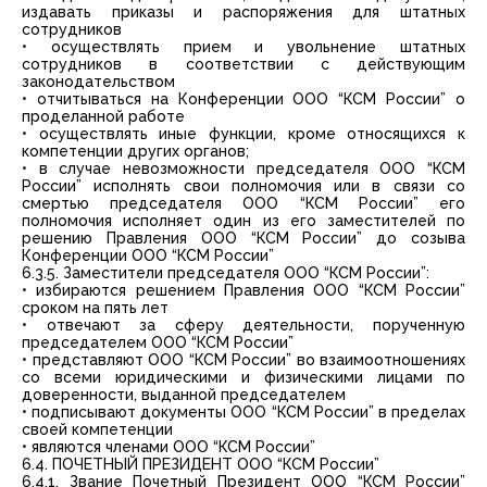
издавать приказы и распоряжения для штатных
сотрудников
• осуществлять прием и увольнение штатных
сотрудников в соответствии с действующим
законодательством
• отчитываться на Конференции ООО “КСМ России” о
проделанной работе
• осуществлять иные функции, кроме относящихся к
компетенции других органов;
• в случае невозможности председателя ООО “КСМ
России” исполнять свои полномочия или в связи со
смертью председателя ООО “КСМ России” его
полномочия исполняет один из его заместителей по
решению Правления ООО “КСМ России” до созыва
Конференции ООО “КСМ России”
6.3.5. Заместители председателя ООО “КСМ России”:
• избираются решением Правления ООО “КСМ России”
сроком на пять лет
• отвечают за сферу деятельности, порученную
председателем ООО “КСМ России”
• представляют ООО “КСМ России” во взаимоотношениях
со всеми юридическими и физическими лицами по
доверенности, выданной председателем
• подписывают документы ООО “КСМ России” в пределах
своей компетенции
• являются членами ООО “КСМ России”
6.4. ПОЧЕТНЫЙ ПРЕЗИДЕНТ ООО “КСМ России”
6.4.1. Звание Почетный Президент ООО “КСМ России”