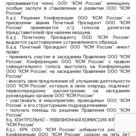
присваивается члену ООО “КСМ России”, имеющему
особые заслуги в становлении и развитии ООО “КСМ
России”.
6.4.2. Решение Конференции ООО “КСМ России” о
присвоении звания Почетный Президент ООО “КСМ
России” принимается 2/3 голосов делегатов
(представителей) при наличии кворума.
6.4.3. Почетному Президенту ООО “КСМ России”
выдается удостоверение установленного образца.
6.4.4. Почетный Президент ООО “КСМ России” имеет
право:
• принимать участие в заседаниях Правления ООО “КСМ
России”, Конференциях ООО “КСМ России” с правом
совещательного голоса, выступать на Конференциях
ООО “КСМ России”, на заседаниях Правления ООО “КСМ
России”
• вносить свои предложения об улучшении деятельности
ООО “КСМ России”, которые, в свою очередь, подлежат
первоочередному рассмотрению на заседаниях
руководящих органов ООО “КСМ России”
• участвовать в мероприятиях, проводимых ООО “КСМ
России” и его структурными подразделениями
• получать помощь по решению Правления ООО “КСМ
России”
6.5. КОНТРОЛЬНО – РЕВИЗИОННАЯ КОМИССИЯ (КРК) ООО
“КСМ России”
6.5.1. КРК ООО “КСМ России” избирается решением
Конференции ООО “КСМ России” сроком на пять лет