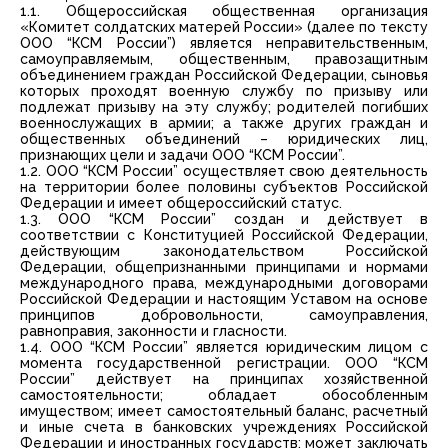
1.1. Общероссийская общественная организация
«Комитет солдатских матерей России» (далее по тексту
ООО “КСМ России”) является неправительственным,
самоуправляемым, общественным, правозащитным
объединением граждан Российской Федерации, сыновья
которых проходят военную службу по призыву или
подлежат призыву на эту службу; родителей погибших
военнослужащих в армии; а также других граждан и
общественных объединений – юридических лиц,
признающих цели и задачи ООО “КСМ России”.
1.2. ООО “КСМ России” осуществляет свою деятельность
на территории более половины субъектов Российской
Федерации и имеет общероссийский статус.
1.3. ООО “КСМ России” создан и действует в
соответствии с Конституцией Российской Федерации,
действующим законодательством Российской
Федерации, общепризнанными принципами и нормами
международного права, международными договорами
Российской Федерации и настоящим Уставом на основе
принципов добровольности, самоуправления,
равноправия, законности и гласности.
1.4. ООО “КСМ России” является юридическим лицом с
момента государственной регистрации. ООО “КСМ
России” действует на принципах хозяйственной
самостоятельности; обладает обособленным
имуществом; имеет самостоятельный баланс, расчетный
и иные счета в банковских учреждениях Российской
Федерации и иностранных государств; может заключать