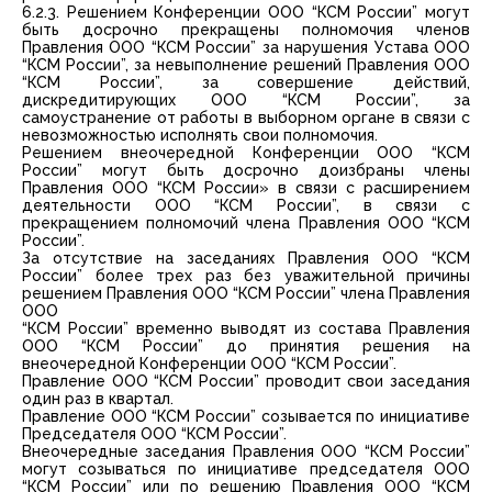
6.2.3. Решением Конференции ООО “КСМ России” могут
быть досрочно прекращены полномочия членов
Правления ООО “КСМ России” за нарушения Устава ООО
“КСМ России”, за невыполнение решений Правления ООО
“КСМ России”, за совершение действий,
дискредитирующих ООО “КСМ России”, за
самоустранение от работы в выборном органе в связи с
невозможностью исполнять свои полномочия.
Решением внеочередной Конференции ООО “КСМ
России” могут быть досрочно доизбраны члены
Правления ООО “КСМ России» в связи с расширением
деятельности ООО “КСМ России”, в связи с
прекращением полномочий члена Правления ООО “КСМ
России”.
За отсутствие на заседаниях Правления ООО “КСМ
России” более трех раз без уважительной причины
решением Правления ООО “КСМ России” члена Правления
ООО
“КСМ России” временно выводят из состава Правления
ООО “КСМ России” до принятия решения на
внеочередной Конференции ООО “КСМ России”.
Правление OOO “КСМ России” проводит свои заседания
один раз в квартал.
Правление ООО “КСМ России” созывается по инициативе
Председателя ООО “КСМ России”.
Внеочередные заседания Правления ООО “КСМ России”
могут созываться по инициативе председателя ООО
“КСМ России” или по решению Правления ООО “КСМ