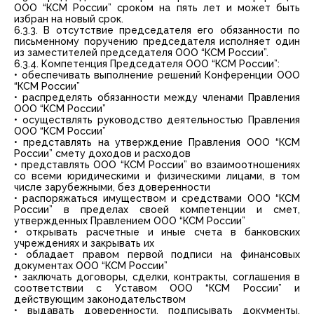
ООО “КСМ России” сроком на пять лет и может быть
избран на новый срок.
6.3.3. В отсутствие председателя его обязанности по
письменному поручению председателя исполняет один
из заместителей председателя ООО “КСМ России”.
6.3.4. Компетенция Председателя ООО “КСМ России”:
• обеспечивать выполнение решений Конференции ООО
“КСМ России”
• распределять обязанности между членами Правления
ООО “КСМ России”
• осуществлять руководство деятельностью Правления
ООО “КСМ России”
• представлять на утверждение Правления ООО “КСМ
России” смету доходов и расходов
• представлять ООО “КСМ России” во взаимоотношениях
со всеми юридическими и физическими лицами, в том
числе зарубежными, без доверенности
• распоряжаться имуществом и средствами ООО “КСМ
России” в пределах своей компетенции и смет,
утвержденных Правлением ООО “КСМ России”
• открывать расчетные и иные счета в банковских
учреждениях и закрывать их
• обладает правом первой подписи на финансовых
документах ООО “КСМ России”
• заключать договоры, сделки, контракты, соглашения в
соответствии с Уставом ООО “КСМ России” и
действующим законодательством
• выдавать доверенности, подписывать документы,