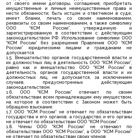
от своего имени договоры, соглашения; приобретать
имущественные и личные неимущественные права и
нести обязанности; быть истцом и ответчиком в суде;
имеет бланки, печать со своим наименованием,
реквизиты со своим наименованием, а также символику
ООО “КСМ России”, утвержденную и
зарегистрированную в соответствии с действующим
законодательством РФ. Использование символики ООО
“КСМ России” без разрешения Правления ООО “КСМ
России” юридическими лицами и гражданами не
допускается.
1.5. Вмешательство органов государственной власти и
их должностных лиц в деятельность ООО “КСМ России”,
равно как и вмешательство ООО “КСМ России” в
деятельность органов государственной власти и их
должностных лиц, не допускается, за исключением
случаев, предусмотренных действующим
законодательством.
1.6. ООО “КСМ России” отвечает по своим
обязательствам всем принадлежащим ему имуществом,
на которое в соответствии с Законом может быть
обращено взыскание.
1.7. ООО “КСМ России” не отвечает по обязательствам
государства и его органов, а государство и его органы
не отвечает по обязательствам ООО “КСМ России”.
1.8. Члены ООО “КСМ России” не отвечают по
обязательствам ООО “КСМ России”, а ООО “КСМ России”
не отвечает по обязательствам своих членов.