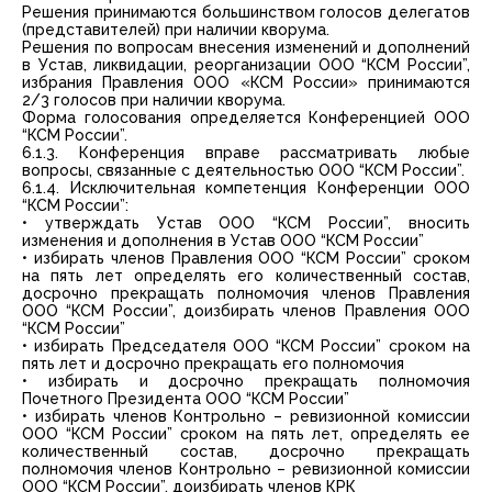
Решения принимаются большинством голосов делегатов
(представителей) при наличии кворума.
Решения по вопросам внесения изменений и дополнений
в Устав, ликвидации, реорганизации ООО “КСМ России”,
избрания Правления ООО «КСМ России» принимаются
2/3 голосов при наличии кворума.
Форма голосования определяется Конференцией ООО
“КСМ России”.
6.1.3. Конференция вправе рассматривать любые
вопросы, связанные с деятельностью ООО “КСМ России”.
6.1.4. Исключительная компетенция Конференции ООО
“КСМ России”:
• утверждать Устав ООО “КСМ России”, вносить
изменения и дополнения в Устав ООО “КСМ России”
• избирать членов Правления ООО “КСМ России” сроком
на пять лет определять его количественный состав,
досрочно прекращать полномочия членов Правления
ООО “КСМ России”, доизбирать членов Правления ООО
“КСМ России”
• избирать Председателя ООО “КСМ России” сроком на
пять лет и досрочно прекращать его полномочия
• избирать и досрочно прекращать полномочия
Почетного Президента ООО “КСМ России”
• избирать членов Контрольно – ревизионной комиссии
OOO “КСМ России” сроком на пять лет, определять ее
количественный состав, досрочно прекращать
полномочия членов Контрольно – ревизионной комиссии
ООО “КСМ России”, доизбирать членов КРК