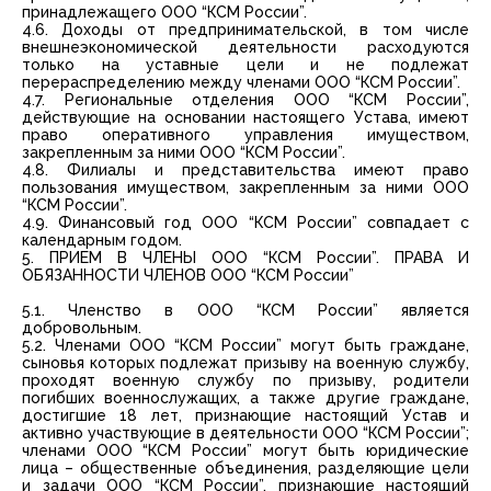
принадлежащего ООО “КСМ России”.
4.6. Доходы от предпринимательской, в том числе
внешнеэкономической деятельности расходуются
только на уставные цели и не подлежат
перераспределению между членами ООО “КСМ России”.
4.7. Региональные отделения ООО “КСМ России”,
действующие на основании настоящего Устава, имеют
право оперативного управления имуществом,
закрепленным за ними ООО “КСМ России”.
4.8. Филиалы и представительства имеют право
пользования имуществом, закрепленным за ними ООО
“КСМ России”.
4.9. Финансовый год ООО “КСМ России” совпадает с
календарным годом.
5. ПРИЕМ В ЧЛЕНЫ ООО “КСМ России”. ПРАВА И
ОБЯЗАННОСТИ ЧЛЕНОВ ООО “КСМ России”
5.1. Членство в ООО “КСМ России” является
добровольным.
5.2. Членами ООО “КСМ России” могут быть граждане,
сыновья которых подлежат призыву на военную службу,
проходят военную службу по призыву, родители
погибших военнослужащих, а также другие граждане,
достигшие 18 лет, признающие настоящий Устав и
активно участвующие в деятельности ООО “КСМ России”;
членами ООО “КСМ России” могут быть юридические
лица – общественные объединения, разделяющие цели
и задачи ООО “КСМ России”, признающие настоящий