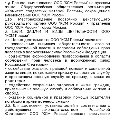
1.9. Полное наименование ООО “КСМ России” на русском
языке: Общероссийская общественная организация
«Комитет солдатских матерей России», сокращенное
наименование ООО “КСМ России”.
1.10. Местонахождение постоянно действующего
руководящего органа ООО “КСМ России” – Правления
ООО “КСМ России”: город Москва.
2. ЦЕЛИ, ЗАДАЧИ И ВИДЫ ДЕЯТЕЛЬНОСТИ ООО
”КСМ России”
2.1. Целью деятельности ООО “КСМ России” является:
• привлечение внимания общественности, органов
государственной власти к вопросам соблюдения прав
человека в вооруженных силах Российской Федерации
• содействие формированию правосознания в области
соблюдения прав человека в вооруженных силах
Российской Федерации
• содействие оказанию правовой помощи и социальной
защиты лицам, подлежащим призыву на военную службу
и проходящим военную службу по призыву, а также их
родителям
• содействие сохранению здоровья и жизни граждан,
призванных на военную службу и соблюдение их прав и
свобод
• оказание социальной и правовой помощи родителям
погибших в армии военнослужащих
2.2. Для достижения уставных целей в соответствии с
действующим законодательством Российской
Федерации ООО “КСМ России” решает следующие