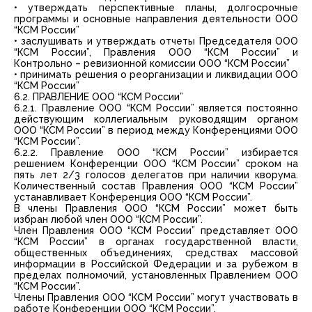
• утверждать перспективные планы, долгосрочные
программы и основные направления деятельности ООО
“КСМ России”
• заслушивать и утверждать отчеты Председателя ООО
“КСМ России”, Правления ООО “КСМ России” и
Контрольно – ревизионной комиссии ООО “КСМ России”
• принимать решения о реорганизации и ликвидации ООО
“КСМ России”
6.2. ПРАВЛЕНИЕ ООО “КСМ России”
6.2.1. Правление ООО “КСМ России” является постоянно
действующим коллегиальным руководящим органом
ООО “КСМ России” в период между Конференциями ООО
“КСМ России”.
6.2.2. Правление ООО “КСМ России” избирается
решением Конференции ООО “КСМ России” сроком на
пять лет 2/3 голосов делегатов при наличии кворума.
Количественный состав Правления ООО “КСМ России”
устанавливает Конференция ООО “КСМ России”.
В члены Правления ООО “КСМ России” может быть
избран любой член ООО “КСМ России”.
Член Правления OOO “КСМ России” представляет ООО
“КСМ России” в органах государственной власти,
общественных объединениях, средствах массовой
информации в Российской Федерации и за рубежом в
пределах полномочий, установленных Правлением ООО
“КСМ России”.
Члены Правления OOO “КСМ России” могут участвовать в
работе Конференции ООО “КСМ России”.