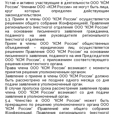
Устав и активно участвующие в деятельности ООО “КСМ
России”. Членами ООО «КСМ России» не могут быть лица,
круг которых определен действующим
законодательством.
5.3. Прием в члены ООО “КСМ России” осуществляется
решением общего собрания (Конференцией), Правления
регионального (местного) отделения ООО “КСМ России”
на основании письменного заявления гражданина,
поданного на имя руководителя регионального
(местного) отделения.
Прием в члены ООО “КСМ России” общественных
объединений – юридических лиц осуществляется
решением Правления ООО “КСМ России” на основании
письменного заявления, поданного на имя Председателя
ООО “КСМ России”, с приложением соответствующего
решения компетентного органа.
Права члена ООО “КСМ России” возникают с момента
принятия решения уполномоченным органом.
Заявление о приеме в члены ООО “КСМ России” должно
быть рассмотрено не позднее одного месяца со дня
подачи заявления в уполномоченный орган.
В случае пропуска срока рассмотрения заявления права
члена ООО “КСМ России” возникают со дня подачи
заявления в уполномоченный орган.
5.4. Членство в ООО “КСМ России” может быть
прекращено по решению уполномоченного органа ООО
“КСМ России” (Правления) или общего собрания
(Конференции), Правления регионального (местного)