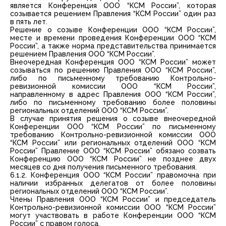
является Конференция ООО “КСМ России”, которая
созывается решением Правления “КСМ России” один раз
в пять лет.
Решение о созыве Конференции OOO “КСМ России”,
месте и времени проведения Конференции OOO “КСМ
России”, а также норма представительства принимается
решением Правления ООО “КСМ России”.
Внеочередная Конференция ООО “КСМ России” может
созываться по решению Правления ООО “КСМ России”,
либо по письменному требованию Контрольно-
ревизионной комиссии OOO “КСМ России”,
направленному в адрес Правления ООО “КСМ России”,
либо по письменному требованию более половины
региональных отделений ООО “КСМ России”.
В случае принятия решения о созыве внеочередной
Конференции ООО “КСМ России” по письменному
требованию Контрольно-ревизионной комиссии ООО
“КСМ России” или региональных отделений ООО “КСМ
России” Правление ООО “КСМ России” обязано созвать
Конференцию ООО “КСМ России” не позднее двух
месяцев со дня получения письменного требования.
6.1.2. Конференция ООО “КСМ России” правомочна при
наличии избранных делегатов от более половины
региональных отделений ООО “КСМ России”.
Члены Правления ООО “КСМ России” и председатель
Контрольно-ревизионной комиссии ООО “КСМ России”
могут участвовать в работе Конференции ООО “КСМ
России” с правом голоса.