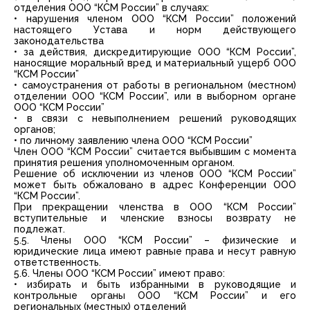
отделения ООО “КСМ России” в случаях:
• нарушения членом ООО “КСМ России” положений
настоящего Устава и норм действующего
законодательства
• за действия, дискредитирующие ООО “КСМ России”,
наносящие моральный вред и материальный ущерб ООО
“КСМ России”
• самоустранения от работы в региональном (местном)
отделении ООО “КСМ России”, или в выборном органе
ООО “КСМ России”
• в связи с невыполнением решений руководящих
органов;
• по личному заявлению члена ООО “КСМ России”
Член ООО “КСМ России” считается выбывшим с момента
принятия решения уполномоченным органом.
Решение об исключении из членов ООО “КСМ России”
может быть обжаловано в адрес Конференции ООО
“КСМ России”.
При прекращении членства в ООО “КСМ России”
вступительные и членские взносы возврату не
подлежат.
5.5. Члены ООО “КСМ России” – физические и
юридические лица имеют равные права и несут равную
ответственность.
5.6. Члены ООО “КСМ России” имеют право:
• избирать и быть избранными в руководящие и
контрольные органы ООО “КСМ России” и его
региональных (местных) отделений