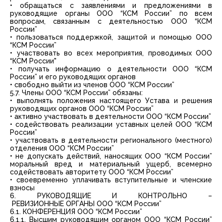
• обращаться с заявлениями и предложениями в
руководящие органы ООО “КСМ России” по всем
вопросам, связанным с деятельностью ООО “КСМ
России”
• пользоваться поддержкой, защитой и помощью ООО
“КСМ России”
• участвовать во всех мероприятия, проводимых ООО
“КСМ России"
• получать информацию о деятельности ООО “КСМ
России” и его руководящих органов
• свободно выйти из членов ООО “КСМ России”
5.7. Члены ООО “КСМ России” обязаны:
• выполнять положения настоящего Устава и решения
руководящих органов ООО “КСМ России”
• активно участвовать в деятельности ООО “КСМ России”
• содействовать реализации уставных целей ООО “КСМ
России”
• участвовать в деятельности регионального (местного)
отделения ООО “КСМ России”
• не допускать действий, наносящих ООО “КСМ России”
моральный вред и материальный ущерб, всемерно
содействовать авторитету ООО “КСМ России”
• своевременно уплачивать вступительные и членские
взносы
6. РУКОВОДЯЩИЕ И КОНТРОЛЬНО –
РЕВИЗИОННЫЕ ОРГАНЫ ООО “КСМ России”
6.1. КОНФЕРЕНЦИЯ ООО “КСМ России”
6.1.1. Высшим руководящим органом ООО “КСМ России”