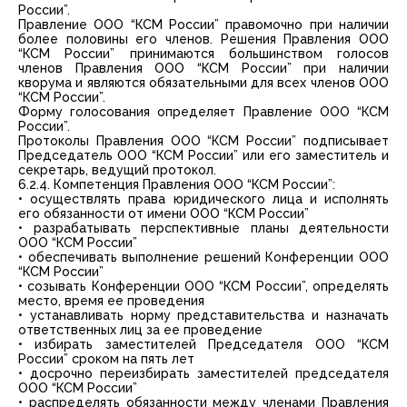
России”.
Правление ООО “КСМ России” правомочно при наличии
более половины его членов. Решения Правления ООО
“КСМ России” принимаются большинством голосов
членов Правления ООО “КСМ России” при наличии
кворума и являются обязательными для всех членов ООО
“КСМ России”.
Форму голосования определяет Правление ООО “КСМ
России”.
Протоколы Правления OOO “КСМ России” подписывает
Председатель ООО “КСМ России” или его заместитель и
секретарь, ведущий протокол.
6.2.4. Компетенция Правления ООО “КСМ России”:
• осуществлять права юридического лица и исполнять
его обязанности от имени ООО “КСМ России”
• разрабатывать перспективные планы деятельности
ООО “КСМ России”
• обеспечивать выполнение решений Конференции ООО
“КСМ России”
• созывать Конференции ООО “КСМ России”, определять
место, время ее проведения
• устанавливать норму представительства и назначать
ответственных лиц за ее проведение
• избирать заместителей Председателя ООО “КСМ
России” сроком на пять лет
• досрочно переизбирать заместителей председателя
ООО “КСМ России”
• распределять обязанности между членами Правления