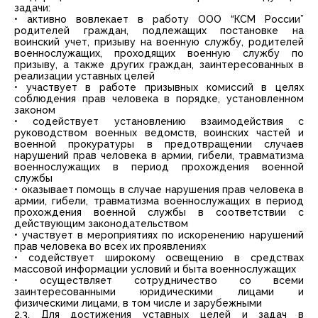
задачи:
• активно вовлекает в работу ООО “КСМ России”
родителей граждан, подлежащих постановке на
воинский учет, призыву на военную службу, родителей
военнослужащих, проходящих военную службу по
призыву, а также других граждан, заинтересованных в
реализации уставных целей
• участвует в работе призывных комиссий в целях
соблюдения прав человека в порядке, установленном
законом
• содействует установлению взаимодействия с
руководством военных ведомств, воинских частей и
военной прокуратуры в предотвращении случаев
нарушений прав человека в армии, гибели, травматизма
военнослужащих в период прохождения военной
службы
• оказывает помощь в случае нарушения прав человека в
армии, гибели, травматизма военнослужащих в период
прохождения военной службы в соответствии с
действующим законодательством
• участвует в мероприятиях по искоренению нарушений
прав человека во всех их проявлениях
• содействует широкому освещению в средствах
массовой информации условий и быта военнослужащих
• осуществляет сотрудничество со всеми
заинтересованными юридическими лицами и
физическими лицами, в том числе и зарубежными
2.3. Для достижения уставных целей и задач в