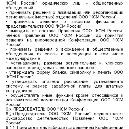
“КСМ России” юридических лиц – общественных
объединений
• принимать решения о ликвидации или реорганизации
региональных (местных) отделений ООО “КСМ России”
• принимать решение о закрытии филиалов и
представительств ООО “КСМ России”
• выводить из состава Правления ООО “КСМ России”
членов Правления ООО “КСМ России” до принятия
решения на внеочередной Конференции ООО “КСМ
России”
• принимать решения о вхождении в общественные
объединения, их союзы и ассоциации, в том числе
международные
• устанавливать размеры вступительных и членских
взносов и период уплаты членских взносов
• утверждать форму бланка, символику и печать ООО
“КСМ России”
• утверждать штатное расписание, устанавливать
систему и размер заработной платы для штатных
сотрудников
• осуществлять иные функции кроме относящихся к
исключительной компетенции Конференции ООО “КСМ
России”
6.3. ПРЕДСЕДАТЕЛЬ ООО “КСМ России”
6.3.1.Председатель ООО “КСМ России” осуществляет
руководство деятельностью Правления ООО “КСМ
России”.
6.3.2. Председатель избирается решением Конференции