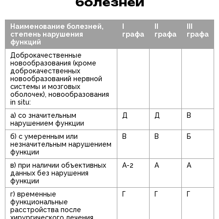
болезней
Наименование болезней,
I
II
III
степень нарушения
графа
графа
графа
функций
Доброкачественные
новообразования (кроме
доброкачественных
новообразований нервной
системы и мозговых
оболочек), новообразования
in situ:
а) со значительным
Д
Д
В
нарушением функции
б) с умеренным или
В
В
Б
незначительным нарушением
функции
в) при наличии объективных
А-2
А
А
данных без нарушения
функции
г) временные
Г
Г
Г
функциональные
расстройства после
хирургического лечения