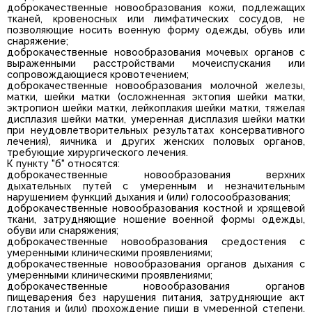
доброкачественные новообразования кожи, подлежащих
тканей, кровеносных или лимфатических сосудов, не
позволяющие носить военную форму одежды, обувь или
снаряжение;
доброкачественные новообразования мочевых органов с
выраженными расстройствами мочеиспускания или
сопровождающиеся кровотечением;
доброкачественные новообразования молочной железы,
матки, шейки матки (осложненная эктопия шейки матки,
эктропион шейки матки, лейкоплакия шейки матки, тяжелая
дисплазия шейки матки, умеренная дисплазия шейки матки
при неудовлетворительных результатах консервативного
лечения), яичника и других женских половых органов,
требующие хирургического лечения.
К пункту "б" относятся:
доброкачественные новообразования верхних
дыхательных путей с умеренным и незначительным
нарушением функций дыхания и (или) голосообразования;
доброкачественные новообразования костной и хрящевой
ткани, затрудняющие ношение военной формы одежды,
обуви или снаряжения;
доброкачественные новообразования средостения с
умеренными клиническими проявлениями;
доброкачественные новообразования органов дыхания с
умеренными клиническими проявлениями;
доброкачественные новообразования органов
пищеварения без нарушения питания, затрудняющие акт
глотания и (или) прохождение пищи в умеренной степени,