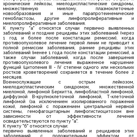
хронические лейкозы, миелодиспластические синдромы,
множественную миелому, плазмоклеточные
новообразования и иные парапротеинемические
гемобластозы, другие лимфопролиферативные и
миелопролиферативные заболевания.
К пункту "а" относятся случаи первично выявленных
заболеваний и поздние рецидивы этих заболеваний (через
1 год и более после констатации ремиссии), когда
противоопухолевое лечение первой линии не приводит к
полной ремиссии заболевания, ранние рецидивы этих
заболеваний (менее 1 года после констатации ремиссии), а
также случаи заболеваний, когда после завершения
противоопухолевого лечения выраженное нарушение
функций (цитопения III - IV степени одного или нескольких
ростков кроветворения) сохраняется в течение более 2
месяцев.
Военнослужащие с острым лейкозом,
миелодиспластическим синдромом, множественной
миеломой, лимфомой Беркитта, лимфобластной лимфомой,
диффузной В-крупноклеточной лимфомой, Т-клеточной
лимфомой (за исключением изолированного поражения
кожи), лимфомой с поражением центральной нервной
системы, гемофагоцитарным лимфогистиоцитозом вне
зависимости от эффективности лечения
освидетельствуются по пункту "а".
К пункту "б" относятся случаи:
первично выявленных заболеваний и рецидивов этих
заболеваний с положительным эффектом от