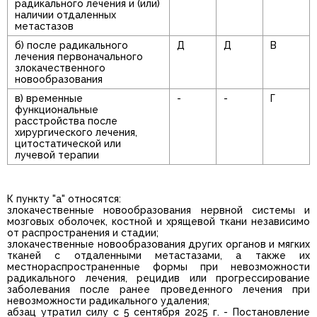
радикального лечения и (или)
наличии отдаленных
метастазов
б) после радикального
Д
Д
В
лечения первоначального
злокачественного
новообразования
в) временные
-
-
Г
функциональные
расстройства после
хирургического лечения,
цитостатической или
лучевой терапии
К пункту "а" относятся:
злокачественные новообразования нервной системы и
мозговых оболочек, костной и хрящевой ткани независимо
от распространения и стадии;
злокачественные новообразования других органов и мягких
тканей с отдаленными метастазами, а также их
местнораспространенные формы при невозможности
радикального лечения, рецидив или прогрессирование
заболевания после ранее проведенного лечения при
невозможности радикального удаления;
абзац утратил силу с 5 сентября 2025 г. - Постановление