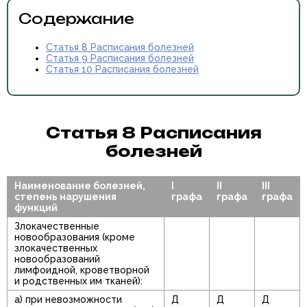
Содержание
Статья 8 Расписания болезней
Статья 9 Расписания болезней
Статья 10 Расписания болезней
Статья 8 Расписания
болезней
Наименование болезней,
I
II
III
степень нарушения
графа
графа
графа
функций
Злокачественные
новообразования (кроме
злокачественных
новообразований
лимфоидной, кроветворной
и родственных им тканей):
а) при невозможности
Д
Д
Д