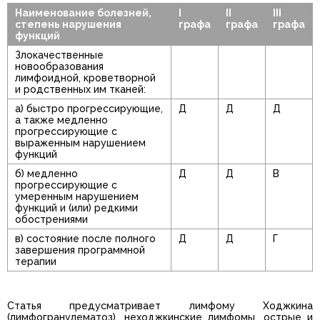
Наименование болезней,
I
II
III
степень нарушения
графа
графа
графа
функций
Злокачественные
новообразования
лимфоидной, кроветворной
и родственных им тканей:
а) быстро прогрессирующие,
Д
Д
Д
а также медленно
прогрессирующие с
выраженным нарушением
функций
б) медленно
Д
Д
В
прогрессирующие с
умеренным нарушением
функций и (или) редкими
обострениями
в) состояние после полного
Д
Д
Г
завершения программной
терапии
Статья предусматривает лимфому Ходжкина
(лимфогранулематоз), неходжкинские лимфомы, острые и