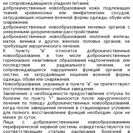
не сопровождающиеся упадком питания;
доброкачественные новообразования кожи, подлежащих
тканей, кровеносных или лимфатических сосудов,
затрудняющие ношение военной формы одежды, обуви или
снаряжения;
доброкачественные новообразования мочевых органов с
умеренными дизурическими расстройствами;
доброкачественные новообразования молочной железы,
матки, яичника и других женских половых органов, не
требующие хирургического лечения.
К пункту "в" относятся доброкачественные
новообразования, в том числе доброкачественные
гормонально неактивные образования надпочечников, или
последствия их радикального лечения, не
сопровождающиеся нарушением функций органов и
систем, не затрудняющие ношения военной формы
одежды, обуви или снаряжения.
Новообразования, указанные в пункте "в", не препятствуют
поступлению в военно-учебные заведения.
Заключение о необходимости предоставления отпуска по
болезни по пункту "г" выносится после хирургического
лечения по поводу доброкачественных новообразований,
когда после завершения лечения в стационарных условиях
для полного восстановления функций необходим срок не
менее 30 суток.
Лица с доброкачественными новообразованиями
периферической нервной системы освидетельствуются по
соответствующим статьям расписания болезней в