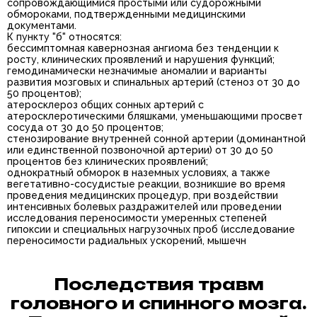
сопровождающимися простыми или судорожными
обмороками, подтвержденными медицинскими
документами.
К пункту "б" относятся:
бессимптомная кавернозная ангиома без тенденции к
росту, клинических проявлений и нарушения функций;
гемодинамически незначимые аномалии и варианты
развития мозговых и спинальных артерий (стеноз от 30 до
50 процентов);
атеросклероз общих сонных артерий с
атеросклеротическими бляшками, уменьшающими просвет
сосуда от 30 до 50 процентов;
стенозирование внутренней сонной артерии (доминантной
или единственной позвоночной артерии) от 30 до 50
процентов без клинических проявлений;
однократный обморок в наземных условиях, а также
вегетативно-сосудистые реакции, возникшие во время
проведения медицинских процедур, при воздействии
интенсивных болевых раздражителей или проведении
исследования переносимости умеренных степеней
гипоксии и специальных нагрузочных проб (исследование
переносимости радиальных ускорений, мышечн
Последствия травм
головного и спинного мозга.