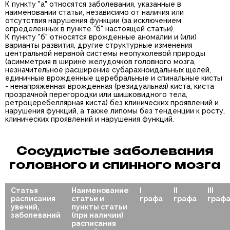
К пункту "а" относятся заболевания, указанные в
наименовании статьи, независимо от наличия или
отсутствия нарушения функции (за исключением
определенных в пункте "б" настоящей статьи).
К пункту "б" относятся врожденные аномалии и (или)
варианты развития, другие структурные изменения
центральной нервной системы неопухолевой природы
(асимметрия в ширине желудочков головного мозга,
незначительное расширение субарахноидальных щелей,
единичные врожденные церебральные и спинальные кисты
- ненапряженная врожденная (резидуальная) киста, киста
прозрачной перегородки или шишковидного тела,
ретроцеребеллярная киста) без клинических проявлений и
нарушения функций, а также липомы без тенденции к росту,
клинических проявлений и нарушения функций.
Сосудистые заболевания
головного и спинного мозга
Статья
Наименование
I
II
III
расписания
статьи и
графа
графа
граф
увечий,
пункты статьи
заболеваний
(при наличии)
расписания