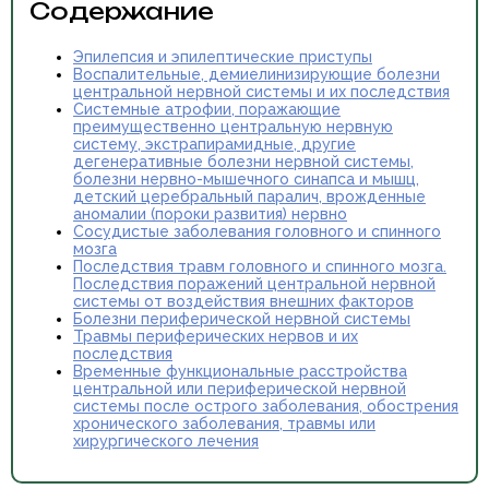
Содержание
Эпилепсия и эпилептические приступы
Воспалительные, демиелинизирующие болезни
центральной нервной системы и их последствия
Системные атрофии, поражающие
преимущественно центральную нервную
систему, экстрапирамидные, другие
дегенеративные болезни нервной системы,
болезни нервно-мышечного синапса и мышц,
детский церебральный паралич, врожденные
аномалии (пороки развития) нервно
Сосудистые заболевания головного и спинного
мозга
Последствия травм головного и спинного мозга.
Последствия поражений центральной нервной
системы от воздействия внешних факторов
Болезни периферической нервной системы
Травмы периферических нервов и их
последствия
Временные функциональные расстройства
центральной или периферической нервной
системы после острого заболевания, обострения
хронического заболевания, травмы или
хирургического лечения