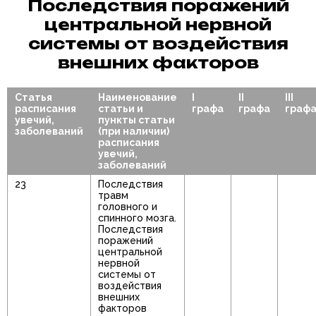
Последствия поражений
центральной нервной
системы от воздействия
внешних факторов
Статья
Наименование
I
II
III
расписания
статьи и
графа
графа
граф
увечий,
пункты статьи
заболеваний
(при наличии)
расписания
увечий,
заболеваний
23
Последствия
травм
головного и
спинного мозга.
Последствия
поражений
центральной
нервной
системы от
воздействия
внешних
факторов