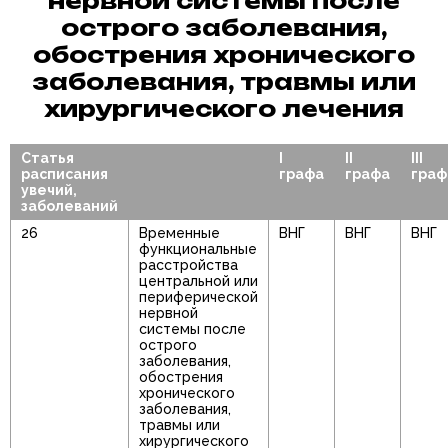
нервной системы после
острого заболевания,
обострения хронического
заболевания, травмы или
хирургического лечения
Статья
I
II
III
расписания
графа
графа
граф
увечий,
заболеваний
26
Временные
ВНГ
ВНГ
ВНГ
функциональные
расстройства
центральной или
периферической
нервной
системы после
острого
заболевания,
обострения
хронического
заболевания,
травмы или
хирургического