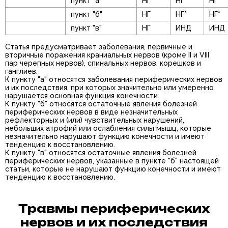
пункт "а"
НГ
НГ
НГ
пункт "б"
НГ
НГ*
НГ*
пункт "в"
НГ
ИНД
ИНД
Статья предусматривает заболевания, первичные и
вторичные поражения краниальных нервов (кроме II и VIII
пар черепных нервов), спинальных нервов, корешков и
ганглиев.
К пункту "а" относятся заболевания периферических нервов
и их последствия, при которых значительно или умеренно
нарушается основная функция конечности.
К пункту "б" относятся остаточные явления болезней
периферических нервов в виде незначительных
рефлекторных и (или) чувствительных нарушений,
небольших атрофий или ослабления силы мышц, которые
незначительно нарушают функцию конечности и имеют
тенденцию к восстановлению.
К пункту "в" относятся остаточные явления болезней
периферических нервов, указанные в пункте "б" настоящей
статьи, которые не нарушают функцию конечности и имеют
тенденцию к восстановлению.
Травмы периферических
нервов и их последствия