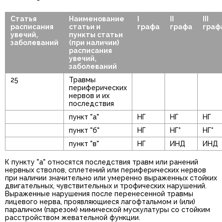
Статья
Наименование
I
II
III
расписания
статьи и
графа
графа
граф
увечий,
пункты статьи
заболеваний
(при наличии)
расписания
увечий,
заболеваний
25
Травмы
периферических
нервов и их
последствия
пункт "а"
НГ
НГ
НГ
пункт "б"
НГ
НГ*
НГ*
пункт "в"
НГ
ИНД
ИНД
К пункту "а" относятся последствия травм или ранений
нервных стволов, сплетений или периферических нервов
при наличии значительно или умеренно выраженных стойких
двигательных, чувствительных и трофических нарушений.
Выраженные нарушения после перенесенной травмы
лицевого нерва, проявляющиеся лагофтальмом и (или)
параличом (парезом) мимической мускулатуры со стойким
расстройством жевательной функции.