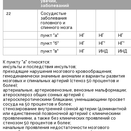
увечий,
заболеваний
22
Сосудистые
заболевания
головного и
спинного мозга
пункт "а"
НГ
НГ
НГ
пункт "б"
НГ
НГ*
НГ*
пункт "в"
НГ
ИНД
ИНД
К пункту "а" относятся:
инсульты и последствия инсультов;
преходящие нарушения мозгового кровообращения;
гемодинамически значимые аномалии и варианты развития
мозговых и спинальных артерий (стеноз 50 процентов и
более);
артериальные, артериовенозные, венозные мальформации;
атеросклероз общих сонных артерий с
атеросклеротическими бляшками, уменьшающими просвет
сосуда на 50 процентов и более;
стенозирование внутренней сонной артерии (доминантной
или единственной позвоночной артерии) с клиническими
проявлениями, а также без клинических проявлений со
стенозом 50 процентов и более;
начальные проявления недостаточности мозгового