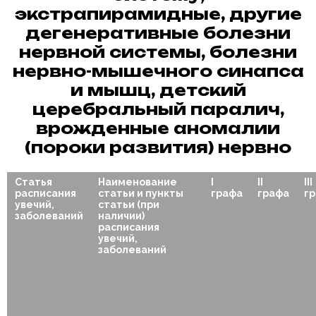
экстрапирамидные, другие
дегенеративные болезни
нервной системы, болезни
нервно-мышечного синапса
и мышц, детский
церебральный паралич,
врожденные аномалии
(пороки развития) нервно
Статья
Наименование
I
II
III
расписания
статьи и пункты
графа
графа
г
увечий,
статьи (при
заболеваний
наличии)
расписания
увечий,
заболеваний