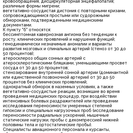
кровообращения, дисциркуляторная энцефалопатия;
различные формы мигрени;
вегетативно-сосудистая дистония с повторными кризами,
сопровождающимися простыми или судорожными
обмороками, подтвержденными медицинскими
документами.
К пункту "б" относятся:
бессимптомная кавернозная ангиома без тенденции к
росту, клинических проявлений и нарушения функций;
гемодинамически незначимые аномалии и варианты
развития мозговых и спинальных артерий (стеноз от 30 до
50 процентов);
атеросклероз общих сонных артерий с
атеросклеротическими бляшками, уменьшающими просвет
сосуда от 30 до 50 процентов;
стенозирование внутренней сонной артерии (доминантной
или единственной позвоночной артерии) от 30 до 50
процентов без клинических проявлений;
однократный обморок в наземных условиях, а также
вегетативно-сосудистые реакции, возникшие во время
проведения медицинских процедур, при воздействии
интенсивных болевых раздражителей или проведении
исследования переносимости умеренных степеней
гипоксии и специальных нагрузочных проб (исследование
переносимости радиальных ускорений, мышечные
статические нагрузки, пробы с декомпрессией нижней
половины тела и ортостатические пробы).
Специалисты авиационного персонала и курсанты,