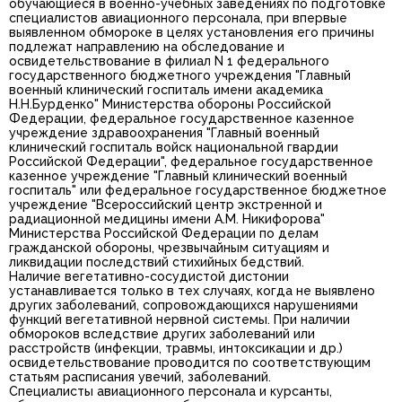
обучающиеся в военно-учебных заведениях по подготовке
специалистов авиационного персонала, при впервые
выявленном обмороке в целях установления его причины
подлежат направлению на обследование и
освидетельствование в филиал N 1 федерального
государственного бюджетного учреждения "Главный
военный клинический госпиталь имени академика
Н.Н.Бурденко" Министерства обороны Российской
Федерации, федеральное государственное казенное
учреждение здравоохранения "Главный военный
клинический госпиталь войск национальной гвардии
Российской Федерации", федеральное государственное
казенное учреждение "Главный клинический военный
госпиталь" или федеральное государственное бюджетное
учреждение "Всероссийский центр экстренной и
радиационной медицины имени А.М. Никифорова"
Министерства Российской Федерации по делам
гражданской обороны, чрезвычайным ситуациям и
ликвидации последствий стихийных бедствий.
Наличие вегетативно-сосудистой дистонии
устанавливается только в тех случаях, когда не выявлено
других заболеваний, сопровождающихся нарушениями
функций вегетативной нервной системы. При наличии
обмороков вследствие других заболеваний или
расстройств (инфекции, травмы, интоксикации и др.)
освидетельствование проводится по соответствующим
статьям расписания увечий, заболеваний.
Специалисты авиационного персонала и курсанты,