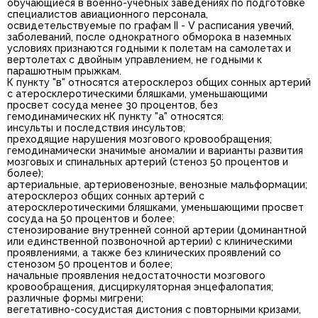
обучающиеся в военно-учебных заведениях по подготовке
специалистов авиационного персонала,
освидетельствуемые по графам II - V расписания увечий,
заболеваний, после однократного обморока в наземных
условиях признаются годными к полетам на самолетах и
вертолетах с двойным управлением, не годными к
парашютным прыжкам.
К пункту "в" относятся атеросклероз общих сонных артерий
с атеросклеротическими бляшками, уменьшающими
просвет сосуда менее 30 процентов, без
гемодинамических нК пункту "а" относятся:
инсульты и последствия инсультов;
преходящие нарушения мозгового кровообращения;
гемодинамически значимые аномалии и варианты развития
мозговых и спинальных артерий (стеноз 50 процентов и
более);
артериальные, артериовенозные, венозные мальформации;
атеросклероз общих сонных артерий с
атеросклеротическими бляшками, уменьшающими просвет
сосуда на 50 процентов и более;
стенозирование внутренней сонной артерии (доминантной
или единственной позвоночной артерии) с клиническими
проявлениями, а также без клинических проявлений со
стенозом 50 процентов и более;
начальные проявления недостаточности мозгового
кровообращения, дисциркуляторная энцефалопатия;
различные формы мигрени;
вегетативно-сосудистая дистония с повторными кризами,