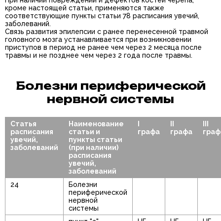
При наличии повреждений и дефектов костей черепа,
кроме настоящей статьи, применяются также
соответствующие пункты статьи 78 расписания увечий,
заболеваний.
Связь развития эпилепсии с ранее перенесенной травмой
головного мозга устанавливается при возникновении
приступов в период не ранее чем через 2 месяца после
травмы и не позднее чем через 2 года после травмы.
Болезни периферической
нервной системы
Статья
Наименование
I
II
III
расписания
статьи и
графа
графа
граф
увечий,
пункты статьи
заболеваний
(при наличии)
расписания
увечий,
заболеваний
24
Болезни
периферической
нервной
системы