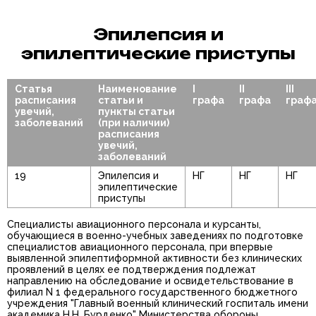
Эпилепсия и
эпилептические приступы
Статья
Наименование
I
II
III
расписания
статьи и
графа
графа
граф
увечий,
пункты статьи
заболеваний
(при наличии)
расписания
увечий,
заболеваний
19
Эпилепсия и
НГ
НГ
НГ
эпилептические
приступы
Специалисты авиационного персонала и курсанты,
обучающиеся в военно-учебных заведениях по подготовке
специалистов авиационного персонала, при впервые
выявленной эпилептиформной активности без клинических
проявлений в целях ее подтверждения подлежат
направлению на обследование и освидетельствование в
филиал N 1 федерального государственного бюджетного
учреждения "Главный военный клинический госпиталь имени
академика Н.Н. Бурденко" Министерства обороны