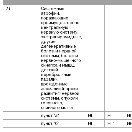
21
Системные
атрофии,
поражающие
преимущественно
центральную
нервную систему,
экстрапирамидные,
другие
дегенеративные
болезни нервной
системы, болезни
нервно-мышечного
синапса и мышц,
детский
церебральный
паралич,
врожденные
аномалии (пороки
развития) нервной
системы, опухоли
головного,
спинного мозга
пункт "а"
НГ
НГ
НГ
пункт "б"
НГ
НГ*
И