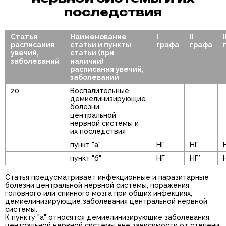
последствия
Статья
Наименование
I
II
I
расписания
статьи и пункты
графа
графа
увечий,
статьи (при
заболеваний
наличии)
расписания увечий,
заболеваний
20
Воспалительные,
демиелинизирующие
болезни
центральной
нервной системы и
их последствия
пункт "а"
НГ
НГ
пункт "б"
НГ
НГ*
Статья предусматривает инфекционные и паразитарные
болезни центральной нервной системы, поражения
головного или спинного мозга при общих инфекциях,
демиелинизирующие заболевания центральной нервной
системы.
К пункту "а" относятся демиелинизирующие заболевания
центральной нервной системы вне зависимости от степени