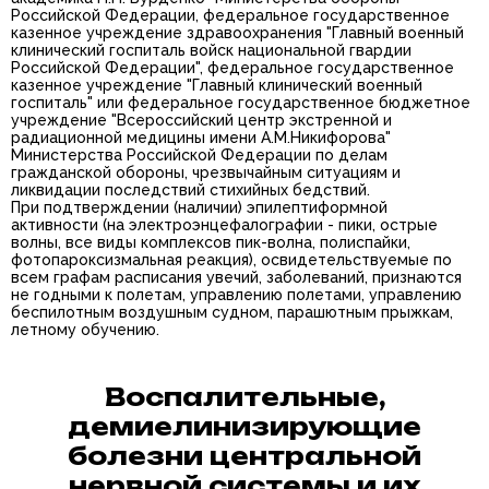
Российской Федерации, федеральное государственное
казенное учреждение здравоохранения "Главный военный
клинический госпиталь войск национальной гвардии
Российской Федерации", федеральное государственное
казенное учреждение "Главный клинический военный
госпиталь" или федеральное государственное бюджетное
учреждение "Всероссийский центр экстренной и
радиационной медицины имени А.М.Никифорова"
Министерства Российской Федерации по делам
гражданской обороны, чрезвычайным ситуациям и
ликвидации последствий стихийных бедствий.
При подтверждении (наличии) эпилептиформной
активности (на электроэнцефалографии - пики, острые
волны, все виды комплексов пик-волна, полиспайки,
фотопароксизмальная реакция), освидетельствуемые по
всем графам расписания увечий, заболеваний, признаются
не годными к полетам, управлению полетами, управлению
беспилотным воздушным судном, парашютным прыжкам,
летному обучению.
Воспалительные,
демиелинизирующие
болезни центральной
нервной системы и их