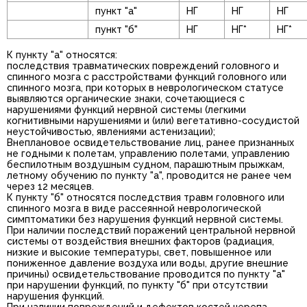
пункт "а"
НГ
НГ
НГ
пункт "б"
НГ
НГ*
НГ*
К пункту "а" относятся:
последствия травматических повреждений головного и
спинного мозга с расстройствами функций головного или
спинного мозга, при которых в неврологическом статусе
выявляются органические знаки, сочетающиеся с
нарушениями функций нервной системы (легкими
когнитивными нарушениями и (или) вегетативно-сосудистой
неустойчивостью, явлениями астенизации);
Внеплановое освидетельствование лиц, ранее признанных
не годными к полетам, управлению полетами, управлению
беспилотным воздушным судном, парашютным прыжкам,
летному обучению по пункту "а", проводится не ранее чем
через 12 месяцев.
К пункту "б" относятся последствия травм головного или
спинного мозга в виде рассеянной неврологической
симптоматики без нарушения функций нервной системы.
При наличии последствий поражений центральной нервной
системы от воздействия внешних факторов (радиация,
низкие и высокие температуры, свет, повышенное или
пониженное давление воздуха или воды, другие внешние
причины) освидетельствование проводится по пункту "а"
при нарушении функций, по пункту "б" при отсутствии
нарушения функций.