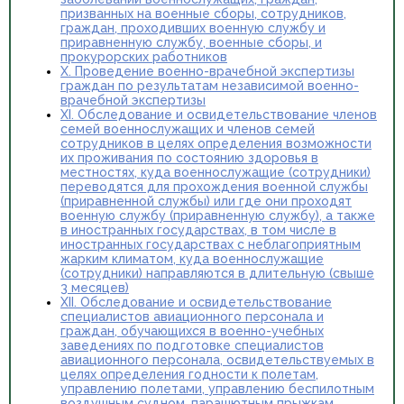
призванных на военные сборы, сотрудников,
граждан, проходивших военную службу и
приравненную службу, военные сборы, и
прокурорских работников
X. Проведение военно-врачебной экспертизы
граждан по результатам независимой военно-
врачебной экспертизы
XI. Обследование и освидетельствование членов
семей военнослужащих и членов семей
сотрудников в целях определения возможности
их проживания по состоянию здоровья в
местностях, куда военнослужащие (сотрудники)
переводятся для прохождения военной службы
(приравненной службы) или где они проходят
военную службу (приравненную службу), а также
в иностранных государствах, в том числе в
иностранных государствах с неблагоприятным
жарким климатом, куда военнослужащие
(сотрудники) направляются в длительную (свыше
3 месяцев)
XII. Обследование и освидетельствование
специалистов авиационного персонала и
граждан, обучающихся в военно-учебных
заведениях по подготовке специалистов
авиационного персонала, освидетельствуемых в
целях определения годности к полетам,
управлению полетами, управлению беспилотным
воздушным судном, парашютным прыжкам,