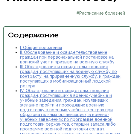
#Расписание болезней
Содержание
I. Общие положения
II. Обследование и освидетельствование
граждан при первоначальной постановке на
воинский учет и призыве на военную службу
III. Обследование и освидетельствование
граждан, поступающих на военную службу по
контракту, на приравненную службу, и граждан,
поступающих в мобилизационный людской
резерв
IV. Обследование и освидетельствование
граждан, поступающих в военно-учебные и
учебные заведения, граждан, изъявивших
желание пройти и проходящих военную
подготовку в военных учебных центрах при
образовательных организациях, в военно-
учебных заведениях по программе военной
подготовки сержантов, старшин запаса либо
программе военной подготовки солдат,
матросов запаса, а также граждан, прошедших