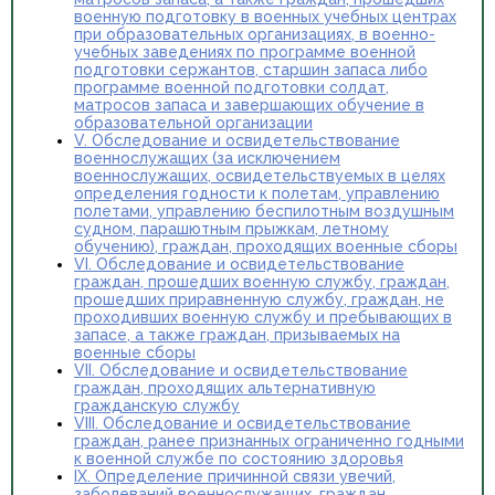
военную подготовку в военных учебных центрах
при образовательных организациях, в военно-
учебных заведениях по программе военной
подготовки сержантов, старшин запаса либо
программе военной подготовки солдат,
матросов запаса и завершающих обучение в
образовательной организации
V. Обследование и освидетельствование
военнослужащих (за исключением
военнослужащих, освидетельствуемых в целях
определения годности к полетам, управлению
полетами, управлению беспилотным воздушным
судном, парашютным прыжкам, летному
обучению), граждан, проходящих военные сборы
VI. Обследование и освидетельствование
граждан, прошедших военную службу, граждан,
прошедших приравненную службу, граждан, не
проходивших военную службу и пребывающих в
запасе, а также граждан, призываемых на
военные сборы
VII. Обследование и освидетельствование
граждан, проходящих альтернативную
гражданскую службу
VIII. Обследование и освидетельствование
граждан, ранее признанных ограниченно годными
к военной службе по состоянию здоровья
IX. Определение причинной связи увечий,
заболеваний военнослужащих, граждан,