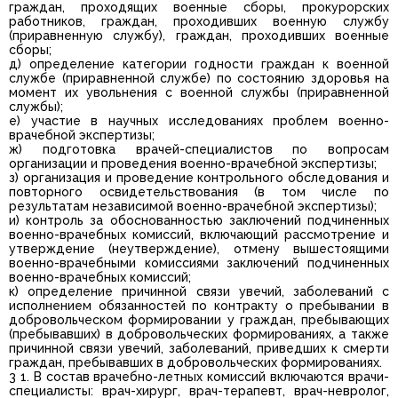
граждан, проходящих военные сборы, прокурорских
работников, граждан, проходивших военную службу
(приравненную службу), граждан, проходивших военные
сборы;
д) определение категории годности граждан к военной
службе (приравненной службе) по состоянию здоровья на
момент их увольнения с военной службы (приравненной
службы);
е) участие в научных исследованиях проблем военно-
врачебной экспертизы;
ж) подготовка врачей-специалистов по вопросам
организации и проведения военно-врачебной экспертизы;
з) организация и проведение контрольного обследования и
повторного освидетельствования (в том числе по
результатам независимой военно-врачебной экспертизы);
и) контроль за обоснованностью заключений подчиненных
военно-врачебных комиссий, включающий рассмотрение и
утверждение (неутверждение), отмену вышестоящими
военно-врачебными комиссиями заключений подчиненных
военно-врачебных комиссий;
к) определение причинной связи увечий, заболеваний с
исполнением обязанностей по контракту о пребывании в
добровольческом формировании у граждан, пребывающих
(пребывавших) в добровольческих формированиях, а также
причинной связи увечий, заболеваний, приведших к смерти
граждан, пребывавших в добровольческих формированиях.
3 1. В состав врачебно-летных комиссий включаются врачи-
специалисты: врач-хирург, врач-терапевт, врач-невролог,