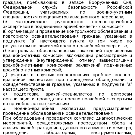
граждан, пребывающих в запасе Вооруженных Сил,
Федеральной службы безопасности Российской
Федерации, учитываемых по военно-учетным
специальностям специалистов авиационного персонала;
б) методическое руководство военно-врачебной
экспертизой в подчиненных врачебно-летных комиссиях;
в) организация и проведение контрольного обследования и
повторного освидетельствования граждан, указанных в
подпункте "а" настоящего пункта (в том числе по
результатам независимой военно-врачебной экспертизы);
г) контроль за обоснованностью заключений подчиненных
врачебно-летных комиссий, включающий рассмотрение и
утверждение (неутверждение), отмену вышестоящими
врачебно-летными комиссиями заключений подчиненных
врачебно-летных комиссий;
д) участие в научных исследованиях проблем военно-
врачебной экспертизы при проведении обследования и
освидетельствования граждан, указанных в подпункте "а"
настоящего пункта;
е) подготовка врачей-специалистов по вопросам
организации и проведения военно-врачебной экспертизы
во врачебно-летных комиссиях.
4. Военно-врачебная экспертиза предусматривает
проведение обследования и освидетельствования.
При обследовании проводится комплекс диагностических
мероприятий, осуществляемых посредством сбора и
анализа жалоб гражданина, данных его анамнеза и осмотра,
проведения лабораторных, инструментальных,