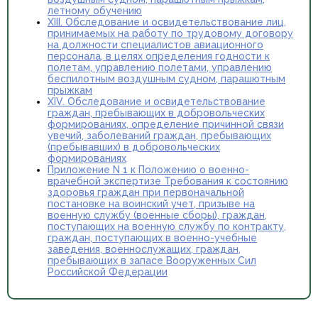
летному обучению
XIII. Обследование и освидетельствование лиц,
принимаемых на работу по трудовому договору
на должности специалистов авиационного
персонала, в целях определения годности к
полетам, управлению полетами, управлению
беспилотным воздушным судном, парашютным
прыжкам
XIV. Обследование и освидетельствование
граждан, пребывающих в добровольческих
формированиях, определение причинной связи
увечий, заболеваний граждан, пребывающих
(пребывавших) в добровольческих
формированиях
Приложение N 1 к Положению о военно-
врачебной экспертизе Требования к состоянию
здоровья граждан при первоначальной
постановке на воинский учет, призыве на
военную службу (военные сборы), граждан,
поступающих на военную службу по контракту,
граждан, поступающих в военно-учебные
заведения, военнослужащих, граждан,
пребывающих в запасе Вооруженных Сил
Российской Федерации