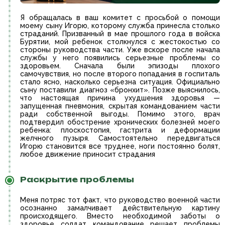
Я обращалась в ваш комитет с просьбой о помощи
моему сыну Игорю, которому служба принесла столько
страданий. Призванный в мае прошлого года в войска
Бурятии, мой ребенок столкнулся с жестокостью со
стороны руководства части. Уже вскоре после начала
службы у него появились серьезные проблемы со
здоровьем. Сначала были эпизоды плохого
самочувствия, но после второго попадания в госпиталь
стало ясно, насколько серьезна ситуация. Официально
сыну поставили диагноз «бронхит». Позже выяснилось,
что настоящая причина ухудшения здоровья —
запущенная пневмония, скрытая командованием части
ради собственной выгоды. Помимо этого, врач
подтвердил обострение хронических болезней моего
ребенка: плоскостопия, гастрита и деформации
желчного пузыря. Самостоятельно передвигаться
Игорю становится все труднее, ноги постоянно болят,
любое движение приносит страдания
Раскрытие проблемы
Меня потряс тот факт, что руководство военной части
осознанно замалчивает действительную картину
происходящего. Вместо необходимой заботы о
здоровье солдат командование решает проблемы