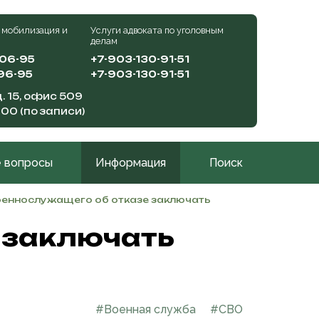
 мобилизация и
Услуги адвоката по уголовным
делам
-06-95
+7-903-130-91-51
96-95
+7-903-130-91-51
. 15, офис 509
:00 (по записи)
 вопросы
Информация
Поиск
оеннослужащего об отказе заключать
 заключать
#Военная служба
#СВО