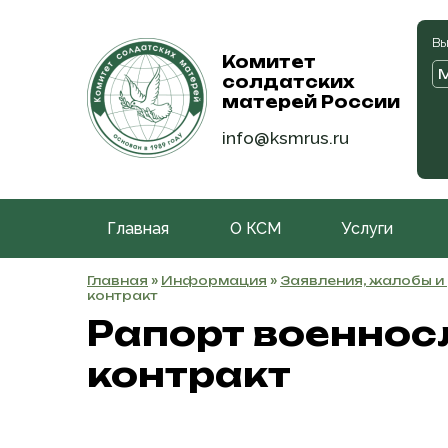
Вы
Комитет
солдатских
матерей России
info@ksmrus.ru
Главная
О КСМ
Услуги
Главная
»
Информация
»
Заявления, жалобы и
контракт
Рапорт военнос
контракт