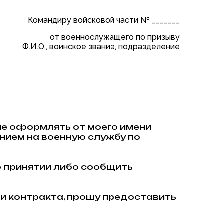
Командиру войсковой части № _______
от военнослужащего по призыву
Ф.И.О., воинское звание, подразделение
не оформлять от моего имени
ением на военную службу по
о принятии либо сообщить
ии контракта, прошу предоставить