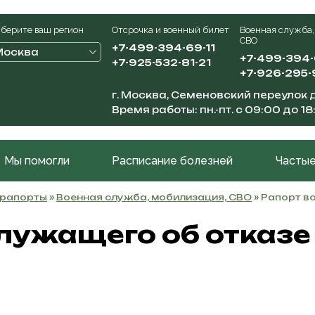
берите ваш регион
Отсрочка и военный билет
Военная служба,
СВО
+7-499-394-69-11
Москва
+7-499-394
+7-925-532-81-21
+7-926-295-
г. Москва, Семеновский переулок д
Время работы: пн.-пт. с 09:00 до 18
Мы помогли
Расписание болезней
Частые
 рапорты
»
Военная служба, мобилизация, СВО
» Рапорт в
лужащего об отказе