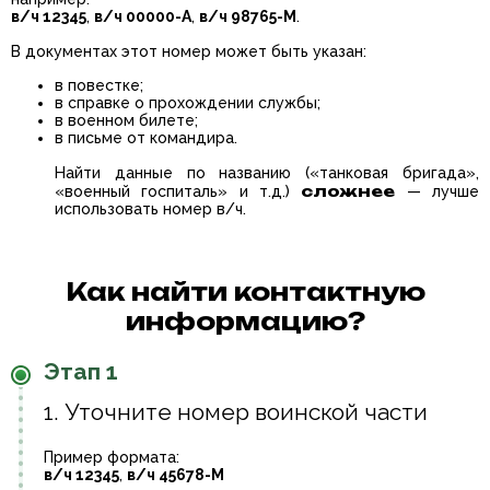
в/ч 12345
,
в/ч 00000-А
,
в/ч 98765-М
.
В документах этот номер может быть указан:
в повестке;
в справке о прохождении службы;
в военном билете;
в письме от командира.
Найти данные по названию («танковая бригада»,
сложнее
«военный госпиталь» и т.д.)
— лучше
использовать номер в/ч.
Как найти контактную
информацию?
Этап 1
1. Уточните номер воинской части
Пример формата:
в/ч 12345
,
в/ч 45678-М