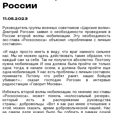
России
11.05.2023
Руководитель группы военных советников «Царские волки»
Дмитрий Рогозин заявил о необходимости проведения в
России второй волны мобилизации. Эту необходимость
экс-глава «Роскосмоса» объяснил «проблемами с личным
составом».
«И надо просто иметь в виду, что враг намного сильнее
нас. Мы не можем здесь действовать таким образом, что
каждый сам за себя. Так не получится абсолютно. Поэтому
нужна мобилизация. И она должна была пройти не только
одна тогда, в начале осени, а должна была пройти еще
одна мобилизация. У нас есть проблемы с личным составом,
понимаете. Потому что ребят ранят, наших бойцов
убивают»,- сказал господин Рогозин в интервью
радиостанции «Говорит Москва».
Избежать второй волны мобилизации, по мнению экс-главы
«Роскосмоса», может помочь «колоссальный резерв»,
который есть в распоряжении руководства
страны,- добровольцы. «Вот я как раз имею отношение к
этой, можно сказать, армии добровольческой нашей… Нас
на самом деле нужно было бы собрать в рамках одной