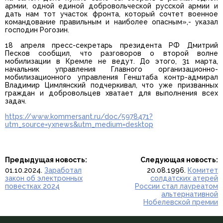
армии, одной единой добровольческой русской армии и
дать нам тот участок фронта, который сочтет военное
командование правильным и наиболее опасным»,- указал
господин Рогозин.
18 апреля пресс-секретарь президента РФ Дмитрий
Песков сообщил, что разговоров о второй волне
мобилизации в Кремле не ведут. До этого, 31 марта,
начальник управления Главного организационно-
мобилизационного управления Генштаба контр-адмирал
Владимир Цимлянский подчеркивал, что уже призванных
граждан и добровольцев хватает для выполнения всех
задач.
https://www.kommersant.ru/doc/5978471?
utm_source=yxnews&utm_medium=desktop
Предыдущая новость:
Следующая новость:
01.10.2024.
Заработал
20.08.1996.
Комитет
закон об электронных
солдатских атерей
повестках 2024
России стал лауреатом
альтернативной
Нобелевской премии