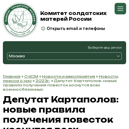
Комитет солдатских
матерей России
Открыть email и телефоны
Выберите ваш регион
Москва
Главная
»
О КСМ
»
Новости и мероприятия
»
Новости,
пресса о нас
»
2023г.
» Депутат Картаполов: новые
правила получения повесток коснутся всех
военнообязанных
Депутат Картаполов:
новые правила
получения повесток