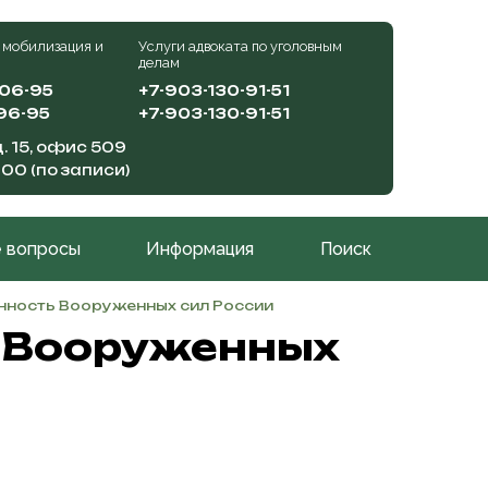
 мобилизация и
Услуги адвоката по уголовным
делам
-06-95
+7-903-130-91-51
96-95
+7-903-130-91-51
. 15, офис 509
:00 (по записи)
 вопросы
Информация
Поиск
енность Вооруженных сил России
ь Вооруженных