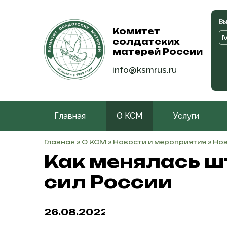
Вы
Комитет
солдатских
матерей России
info@ksmrus.ru
Главная
О КСМ
Услуги
Главная
»
О КСМ
»
Новости и мероприятия
»
Нов
Как менялась ш
сил России
26.08.2022