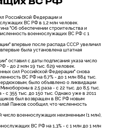
ащих ВС РФ
ил Российской Федерации и
служащих ВС РФ в 1,2 млн человек.
ина "Об обеспечении строительства и
численность военнослужащих ВС РФ с 1
ации" впервые после распада СССР увеличил
зом впервые была установлена штатная
и" оставил с даты подписания указа число
- до 2 млн 19 тыс. 629 человек.
нных сил Российской Федерации" снова
нность ВС РФ на 6,7% - до 1 млн 884 тыс.
Сердюковым, было объявлено о ликвидации
нобороны в 2,5 раза - с 22 тыс. до 8,5 тыс.
 с 355 тыс. до 150 тыс. Однако уже в 2011
рщиков был возвращен в ВС РФ новым
лай Панков сообщил, что численность
й число военнослужащих неизменным (1 млн),
нослужащих ВС РФ на 1,3% - с 1 млн до 1 млн