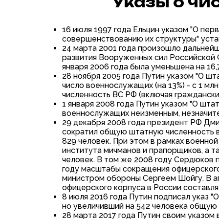
Указы о ч
16 июля 1997 года Ельцин указом "О п
совершенствованию их структуры" устан
24 марта 2001 года произошло дальней
развития Вооруженных сил Российской 
января 2006 года была уменьшена на 16,7
28 ноября 2005 года Путин указом "О 
число военнослужащих (на 13%) - с 1 млн
численность ВС РФ (включая гражданский 
1 января 2008 года Путин указом "О шт
военнослужащих неизменным, незначител
29 декабря 2008 года президент РФ Дм
сократил общую штатную численность во
829 человек. При этом в рамках военн
института мичманов и прапорщиков, а та
человек. В том же 2008 году Сердюков п
году масштабы сокращения офицерского
министром обороны Сергеем Шойгу. В а
офицерского корпуса в России составляе
8 июля 2016 года Путин подписал указ 
но увеличивший на 542 человека общую ч
28 марта 2017 года Путин своим указом 