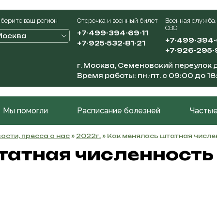
берите ваш регион
Отсрочка и военный билет
Военная служба,
СВО
+7-499-394-69-11
Москва
+7-499-394
+7-925-532-81-21
+7-926-295-
г. Москва, Семеновский переулок д
Время работы: пн.-пт. с 09:00 до 18
Мы помогли
Расписание болезней
Частые
ости, пресса о нас
»
2022г.
» Как менялась штатная числ
татная численност