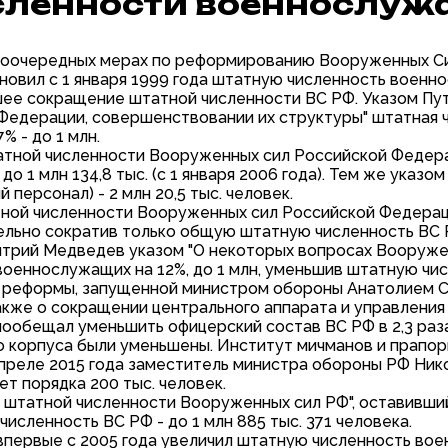
исленности военнослуж
ервоочередных мерах по реформированию Вооруженных С
овил с 1 января 1999 года штатную численность военно
шее сокращение штатной численности ВС РФ. Указом Пут
Федерации, совершенствовании их структуры" штатная 
% - до 1 млн.
штатной численности Вооруженных сил Российской Федер
 до 1 млн 134,8 тыс. (с 1 января 2006 года). Тем же ука
персонал) - 2 млн 20,5 тыс. человек.
атной численности Вооруженных сил Российской Федераци
ьно сократив только общую штатную численность ВС РФ 
итрий Медведев указом "О некоторых вопросах Вооруже
еннослужащих на 12%, до 1 млн, уменьшив штатную числе
ой реформы, запущенной министром обороны Анатолием 
кже о сокращении центрального аппарата и управления Ми
ообещал уменьшить офицерский состав ВС РФ в 2,3 раза -
 корпуса были уменьшены. Институт мичманов и прапо
преле 2015 года заместитель министра обороны РФ Нико
т порядка 200 тыс. человек.
"О штатной численности Вооруженных сил РФ", оставивши
исленность ВС РФ - до 1 млн 885 тыс. 371 человека.
впервые с 2005 года увеличил штатную численность воен