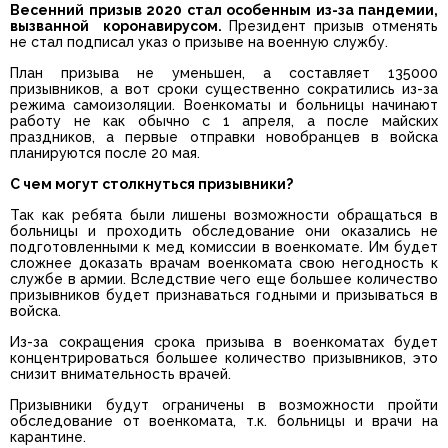
Весенний призыв 2020 стал особенным из-за пандемии,
вызванной коронавирусом.
Президент призыв отменять
не стал подписал указ о призыве на военную службу.
План призыва не уменьшен, а составляет 135000
призывников, а вот сроки существенно сократились из-за
режима самоизоляции. Военкоматы и больницы начинают
работу не как обычно с 1 апреля, а после майских
праздников, а первые отправки новобранцев в войска
планируются после 20 мая.
С чем могут столкнуться призывники?
Так как ребята были лишены возможности обращаться в
больницы и проходить обследование они оказались не
подготовленными к мед комиссии в военкомате. Им будет
сложнее доказать врачам военкомата свою негодность к
службе в армии. Вследствие чего еще большее количество
призывников будет признаваться годными и призываться в
войска.
Из-за сокращения срока призыва в военкоматах будет
концентрироваться большее количество призывников, это
снизит внимательность врачей.
Призывники будут ограничены в возможности пройти
обследование от военкомата, т.к. больницы и врачи на
карантине.