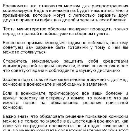
Военкоматы же становятся местом для распространения
коронавируса. Ведь в военкоматах будет находиться много
призывников, которые могут с легкостью заразить друг
друга и привести инфекцию домой и заразить всех близких.
Тесты министерство обороны планирует проводить только
перед отправкой в войска, уже на сборном пункте.
Весеннего призыва молодым людям не избежать, поэтому
советуем Вам заранее быть готовыми у тому с чем вы
можете столкнуться:
Старайтесь максимально защитить себя средствами
индивидуальной защиты: перчатки, маски, антисептик и все
что советуют врачи и соблюдайте разумную дистанцию
Заранее подготовьте все медицинские документы для мед
комиссии в военкомате и необходимые заявления
Если в военкомате проигнорирую все ваши болезни и
вручат повестку на отправку в армию, то помните, что вы
имеете право на обжалование решения призывной
комиссии.
Важно знать, что обжаловать решение призывной комиссии
можно не только по жалобе в вышестоящий военкомат, как
советую сотрудники военкомата, но и подав заявление в
суд. По мнению Комитета солдатских матерей России этот