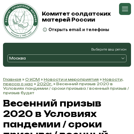
Комитет солдатских
матерей России
Открыть email и телефоны
Выберите ваш регион
Москва
Главная
»
О КСМ
»
Новости и мероприятия
»
Новости,
пресса о нас
»
2020г.
» Весенний призыв 2020 в
Условиях пандемии / сроки призыва / военный призыв /
призыв будет
Весенний призыв
2020 в Условиях
пандемии / сроки