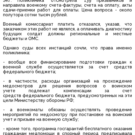
ЭКГ. Поликлиника "отсмотрела" 139 призывников и
направила военкому счета-фактуры, счета на оплату, акты
сдачи-приемки работ для оплаты. Цена вопроса - около
полутора сотни тысяч рублей.
Военный комиссариат платить отказался, указав, что
заказчиком этих работ не являлся, а оплачивать диагностику
будущих солдат должны региональные и местные
бюджеты и ОМС.
Однако суды всех инстанций сочли, что права именно
поликлиника:
- вообще все финансирование подготовки граждан к
военной службе осуществляется за счет средств
федерального бюджета;
- в частности, расходы организаций на прохождение
медосмотров для решения вопросов о воинском
учете подлежат компенсации за счет
средств федерального бюджета, предусмотренных на эти
цели Министерству обороны РФ;
- а военкоматы обязаны осуществлять проведение
мероприятий по медосмотру при постановке на воинский
учет и призыве на военную службу;
- кроме того, программа госгарантий бесплатного оказания
гражданам медпомощи в спорный период предписывала