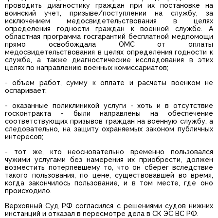
проводить диагностику граждан при их постановке на
воинский учет, призыве/поступлении на службу, за
исключением медосвидетельствования в целях
определения годности граждан к военной службе. А
областная программа госгарантий бесплатной медпомощи
прямо освобождала ОМС от оплаты
медосвидетельствования в целях определения годности к
службе, а также диагностические исследования в этих
целях по направлению военных комиссариатов;
- объем работ, сумму к оплате и расчеты военком не
оспаривает;
- оказанные поликлиникой услуги - хоть и в отсутствие
госконтракта - были направлены на обеспечение
соответствующих призывов граждан на военную службу, а
следовательно, на защиту охраняемых законом публичных
интересов;
- тот же, кто неосновательно временно пользовался
чужими услугами без намерения их приобрести, должен
возместить потерпевшему то, что он сберег вследствие
такого пользования, по цене, существовавшей во время,
когда закончилось пользование, и в том месте, где оно
происходило.
Верховный Суд РФ согласился с решениями судов нижних
инстанций и отказал в пересмотре дела в СК ЭС ВС РФ.