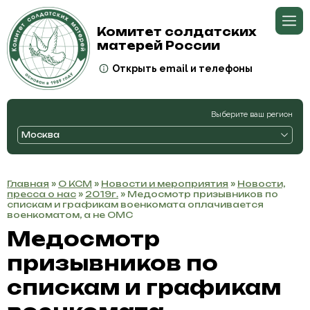
Комитет солдатских
матерей России
Открыть email и телефоны
Выберите ваш регион
Москва
Главная
»
О КСМ
»
Новости и мероприятия
»
Новости,
пресса о нас
»
2019г.
» Медосмотр призывников по
спискам и графикам военкомата оплачивается
военкоматом, а не ОМС
Медосмотр
призывников по
спискам и графикам