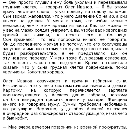
— Они просто глушили ему боль уколами и перевязывали
грудную клетку, — говорит Олег Иванов. — Я бы этому
врачу, честное слово, тугую повязку на голову наложил.
Сын звонил, жаловался, что у него давление 60 на 40, а они
ничего не делали. У меня к тому, кто избил, меньше
ненависти, чем к этим врачам из части. Как так можно —
у вас на глазах солдат умирает, а вы, чтобы вас новогодних
премий не лишили, не везете его в больницу.
Сын признался, что его попросили ничего не говорить.
Он до последнего молчал не потому, что его сослуживцы
запугали, а именно потому, что руководство сказало, иначе
будет разбирательство. Я не представляю, как он
эту неделю пережил. У меня тоже был разрыв селезенки,
так я шесть часов еле выдержал. Врачи в госпитале
сказали, что у сына грудная клетка повреждена, почки
увеличены. Колотили хорошо.
Олег Иванов озвучивает и причину избиения сына.
Выяснилось, что у него систематически вымогали деньги.
Карточку, на которую перечисляется зарплата
военнослужащего, у Алексея давно забрали, поэтому
он был вынужден просить деньги у матери. Женщина
ничего не говорила мужу. Суммы требовали небольшие,
но регулярно. Вероятно, 5 декабря Алексей отказался
в очередной раз спонсировать старослужащего, из-за чего
и был избит.
— Мне вчера вечером позвонили из военной прокуратуры,