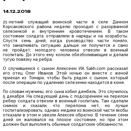
14.12.2018
21-летний служащий воинской части в селе Дачном
Корсаковского района неделю проходил с разорванной
селезенкой и внутренним кровотечением. В таком
состоянии солдата отправляли в наряды и на хозработы.
Спустя семь дней, когда руководство части поняло,
что замалчивать ситуацию дальше не получится и само
не пройдет, молодого человека отвезли в военный
госпиталь. До этого ему кололи обезболивающие и делали
тугую повязку на ребра.
О случившемся с сыном Алексеем ИА Sakh.com рассказал
его отец Олег Иванов. Этой ночью он вместе с женой
приехал из Томари, чтобы быть рядом с сыном, который
после операции по удалению селезенки находится в коме.
По словам мужчины, его сына избил дембель. Это случилось
5 декабря. На следующий день с подозрением на перелом
ребер солдата отвезли в военный госпиталь. Там сделали
снимок и сказали, что перелома нет, но лучше
госпитализировать, однако медики из воинской части якобы
отказали в этом и увезли Алексея обратно. В течение семи
дней он жаловался на плохое состояние, но при этом
должен был выполнять обычные солдатские обязанности.