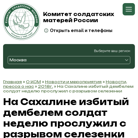
Комитет солдатских
матерей России
Открыть email и телефоны
Выберите ваш регион
Москва
Главная
»
О КСМ
»
Новости и мероприятия
»
Новости,
пресса о нас
»
2018г.
» На Сахалине избитый дембелем
солдат неделю прослужил с разрывом селезенки
На Сахалине избитый
дембелем солдат
неделю прослужил с
разрывом селезенки