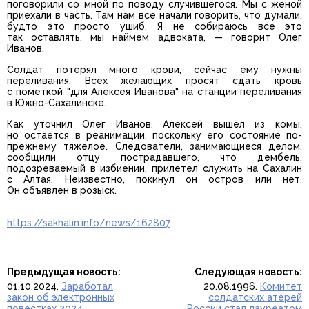
поговорили со мной по поводу случившегося. Мы с женой
приехали в часть. Там нам все начали говорить, что думали,
будто это просто ушиб. Я не собираюсь все это
так оставлять, мы наймем адвоката, — говорит Олег
Иванов.
Солдат потерял много крови, сейчас ему нужны
переливания. Всех желающих просят сдать кровь
с пометкой "для Алексея Иванова" на станции переливания
в Южно-Сахалинске.
Как уточнил Олег Иванов, Алексей вышел из комы,
но остается в реанимации, поскольку его состояние по-
прежнему тяжелое. Следователи, занимающиеся делом,
сообщили отцу пострадавшего, что дембель,
подозреваемый в избиении, прилетел служить на Сахалин
с Алтая. Неизвестно, покинул он остров или нет.
Он объявлен в розыск.
https://sakhalin.info/news/162807
Предыдущая новость:
Следующая новость:
01.10.2024.
Заработал
20.08.1996.
Комитет
закон об электронных
солдатских атерей
повестках 2024
России стал лауреатом