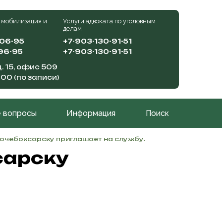
 мобилизация и
Услуги адвоката по уголовным
делам
-06-95
+7-903-130-91-51
96-95
+7-903-130-91-51
. 15, офис 509
:00 (по записи)
 вопросы
Информация
Поиск
вочебоксарску приглашает на службу.
сарску