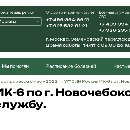
берите ваш регион
Отсрочка и военный билет
Военная служба,
СВО
+7-499-394-69-11
Москва
+7-499-394
+7-925-532-81-21
+7-926-295-
г. Москва, Семеновский переулок д
Время работы: пн.-пт. с 09:00 до 18
Мы помогли
Расписание болезней
Частые
ости, пресса о нас
»
2022г.
» УФСИН России ИК-6 по г. Но
К-6 по г. Новочебок
службу.