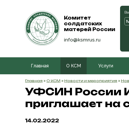
Вы
Комитет
солдатских
матерей России
info@ksmrus.ru
Главная
О КСМ
Услуги
Главная
»
О КСМ
»
Новости и мероприятия
»
Нов
УФСИН России И
приглашает на 
14.02.2022