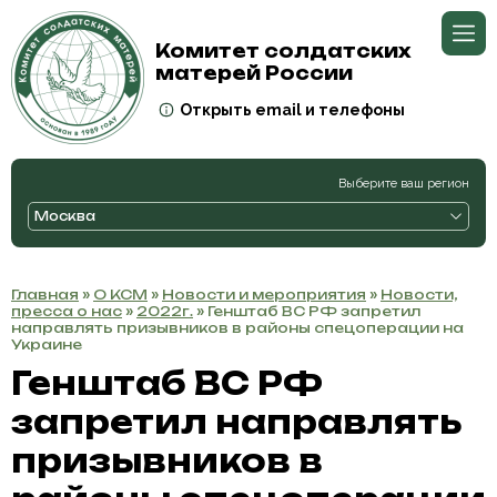
Комитет солдатских
матерей России
Открыть email и телефоны
Выберите ваш регион
Москва
Главная
»
О КСМ
»
Новости и мероприятия
»
Новости,
пресса о нас
»
2022г.
» Генштаб ВС РФ запретил
направлять призывников в районы спецоперации на
Украине
Генштаб ВС РФ
запретил направлять
призывников в