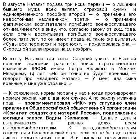
В августе Наталья подала три иска: первый — о лишении
бывшего мужа всех выплат, страховой суммы и
единовременного пособия; второй — о признании его
недостойным наследником, третий — о признании
фактическим воспитателем погибшего военнослужащего
отчима (имеется в виду, что, согласно закону от 2011 года,
если отчим воспитывает погибшего военнослужащего
более пяти лет, то он имеет права на такие же выплаты).
«Суды все переносят и переносят, — пожаловалась она. —
Очередной запланирован на 10 ноября».
Всего у Натальи три сына. Средний учится в Высшей
военной академии ракетных войск стратегического
назначения (РВСН) имени Петра Великого в Москве.
Младшему 14 лет. «Но он точно не будет военным, —
говорит про младшего Наталья. — У меня два сына
военные, и мне уже страшно...»
— К сожалению, нормы морали у нас иногда противоречат
нормам закона, как в данном случае. А по закону мужчина
прав, —
прокомментировал «МК» эту ситуацию член
правления Общероссийской общественной организации
«Комитет солдатских матерей России», подполковник
юстиции запаса Вадим Жернаков
. — Данные деньги
выплачиваются в равных долях всем
выгодоприобретателям. К выгодоприобретателям
относится и биологический отец, если он не был до этого
лишен родительских прав. Эти выплаты регулируются