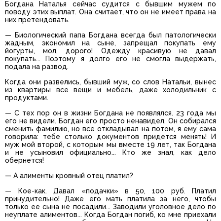
Богдана Наталья сейчас судится с бывшим мужем по
поводу этих выплат. Она считает, что он не имеет права на
них претендовать.
— Биологический папа Богдана всегда был патологически
жадным, экономил на сыне, запрещал покупать ему
йогурты, мол, дорого! Одежду красивую не давал
покупать... Поэтому я долго его не смогла выдержать,
подала на развод.
Когда они развелись, бывший муж, со слов Натальи, вынес
из квартиры все вещи и мебель, даже холодильник с
продуктами.
— С тех пор он в жизни Богдана не появлялся. 23 года мы
его не видели. Богдан его просто ненавидел. Он собирался
сменить фамилию, но все откладывал на потом, я ему сама
говорила: тебе столько документов придется менять! И
муж мой второй, с которым мы вместе 19 лет, так Богдана
и не усыновил официально... Кто же знал, как дело
обернется!
— А алименты кровный отец платил?
— Кое-как. Давал «подачки» в 50, 100 руб. Платил
принудительно! Даже его мать платила за него, чтобы
только ее сына не посадили... Заводили уголовное дело по
неуплате алиментов... Когда Богдан погиб, ко мне приехали