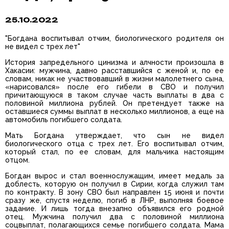
25.10.2022
"Богдана воспитывал отчим, биологического родителя он
не видел с трех лет"
История запредельного цинизма и алчности произошла в
Хакасии: мужчина, давно расставшийся с женой и, по ее
словам, никак не участвовавший в жизни малолетнего сына,
«нарисовался» после его гибели в СВО и получил
причитающуюся в таком случае часть выплаты в два с
половиной миллиона рублей. Он претендует также на
оставшиеся суммы выплат в несколько миллионов, а еще на
автомобиль погибшего солдата.
Мать Богдана утверждает, что сын не видел
биологического отца с трех лет. Его воспитывал отчим,
который стал, по ее словам, для мальчика настоящим
отцом.
Богдан вырос и стал военнослужащим, имеет медаль за
доблесть, которую он получил в Сирии, когда служил там
по контракту. В зону СВО был направлен 15 июня и почти
сразу же, спустя неделю, погиб в ЛНР, выполняя боевое
задание. И лишь тогда внезапно объявился его родной
отец. Мужчина получил два с половиной миллиона
соцвыплат, полагающихся семье погибшего солдата. Мама