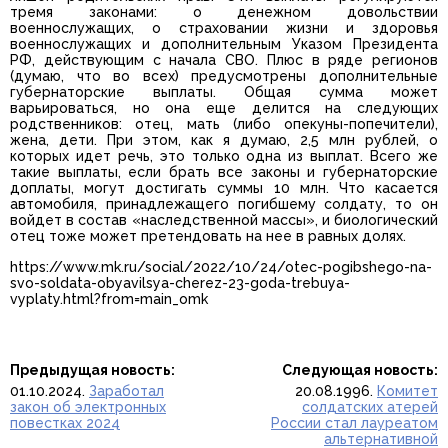
тремя законами: о денежном довольствии
военнослужащих, о страховании жизни и здоровья
военнослужащих и дополнительным Указом Президента
РФ, действующим с начала СВО. Плюс в ряде регионов
(думаю, что во всех) предусмотрены дополнительные
губернаторские выплаты. Общая сумма может
варьироваться, но она еще делится на следующих
родственников: отец, мать (либо опекуны-попечители),
жена, дети. При этом, как я думаю, 2,5 млн рублей, о
которых идет речь, это только одна из выплат. Всего же
такие выплаты, если брать все законы и губернаторские
доплаты, могут достигать суммы 10 млн. Что касается
автомобиля, принадлежащего погибшему солдату, то он
войдет в состав «наследственной массы», и биологический
отец тоже может претендовать на нее в равных долях.
https://www.mk.ru/social/2022/10/24/otec-pogibshego-na-
svo-soldata-obyavilsya-cherez-23-goda-trebuya-
vyplaty.html?from=main_omk
Предыдущая новость:
Следующая новость:
01.10.2024.
Заработал
20.08.1996.
Комитет
закон об электронных
солдатских атерей
повестках 2024
России стал лауреатом
альтернативной