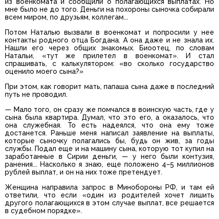
из военкомата и сообщили о полагающихся выплатах. Но
мне было не до того. Деньги на похороны сыночка собирали
всем миром, по друзьям, коллегам...
Потом Наталью вызвали в военкомат и попросили у нее
контакты родного отца Богдана. А она даже и не знала их.
Нашли его через общих знакомых. Биоотец, по словам
Натальи, «тут же прилетел в военкомат». И стал
спрашивать, с калькулятором: «во сколько государство
оценило моего сына?»
При этом, как говорит мать, папаша сына даже в последний
путь не проводил.
— Мало того, он сразу же помчался в воинскую часть, где у
сына была квартира. Думал, что это его, а оказалось, что
она служебная. То есть надеялся, что она ему тоже
достанется. Раньше меня написал заявление на выплаты,
которые сыночку полагались бы, будь он жив, за годы
службы. Подал еще и на машину сына, которую тот купил на
заработанные в Сирии деньги, — у него были контузия,
ранения... Насколько я знаю, еще положено 4–5 миллионов
рублей выплат, и он на них тоже претендует.
Женщина направила запрос в Минобороны РФ, и там ей
ответили, что если «один из родителей хочет лишить
другого полагающихся в этом случае выплат, все решается
в судебном порядке».