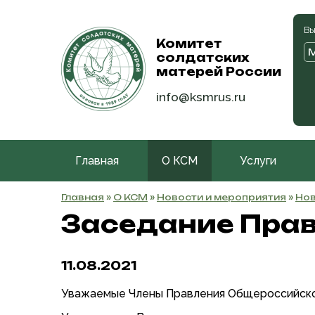
Вы
Комитет
солдатских
матерей России
info@ksmrus.ru
Главная
О КСМ
Услуги
Главная
»
О КСМ
»
Новости и мероприятия
»
Нов
Заседание Правл
11.08.2021
Уважаемые Члены Правления Общероссийской