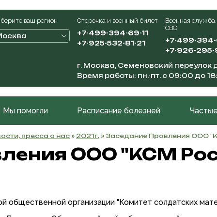
берите ваш регион
Отсрочка и военный билет
Военная служба,
СВО
+7-499-394-69-11
Москва
+7-499-394
+7-925-532-81-21
+7-926-295-
г. Москва, Семеновский переулок д
Время работы: пн.-пт. с 09:00 до 18
Мы помогли
Расписание болезней
Частые
ости, пресса о нас
»
2021г.
» Заседание Правления ООО "КС
ения ООО "КСМ Росси
 общественной организации "Комитет солдатских мате