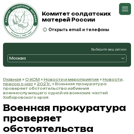
Комитет солдатских
матерей России
Открыть email и телефоны
Выберите ваш регион
Москва
Главная
»
О КСМ
»
Новости и мероприятия
»
Новости,
пресса о нас
»
2021г.
» Военная прокуратура
проверяет обстоятельства избиения
военнослужащего одной из воинских частей
Хабаровского края
Военная прокуратура
проверяет
обстоятельства