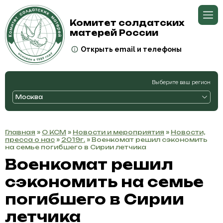
Комитет солдатских
матерей России
Открыть email и телефоны
Выберите ваш регион
Москва
Главная
»
О КСМ
»
Новости и мероприятия
»
Новости,
пресса о нас
»
2019г.
» Военкомат решил сэкономить
на семье погибшего в Сирии летчика
Военкомат решил
сэкономить на семье
погибшего в Сирии
летчика