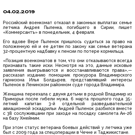
04.02.2019
Российский военкомат отказал в законных выплатах семье
летчика Андрея Пыленка, погибшего в Сирии, пишет
«Коммерсантъ» в понедельник, 4 февраля.
Его вдове Вере Пыленок пришлось судиться за право на
положенную ей и ее детям по закону как семье ветерана
32-процентную надбавку к пенсии по потере кормильца.
«Позиция военкоматов в том, что они отказываются всегда
признавать такие иски. Несмотря на это, данные исковые
заявления выигрываются и восстанавливаются права»,—
рассказал изданию помощник прокурора Владимирского
гарнизона Илья Болдырев, представлявший интересы
Пыленок в Ленинском районном суде города Владимира.
Женщина переехала с двумя детьми в родной Владимир из
Приморья после гибели мужа. 6 марта прошлого года 35-
летний капитан 3-й отдельной разведывательной
авиационной эскадрильи Андрей Пыленок разбился вместе
с 38 сослуживцами при заходе на посадку самолета Ан-26
на базу Хмеймим.
При этом статус ветерана боевых действий у летчика уже
был с 2009 года за спецоперации в Чечне и Таджикистане.