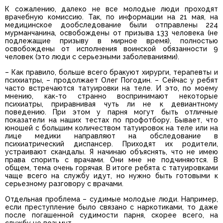
К сожалению, далеко не все молодые люди проходят
врачебную комиссию. Так, по информации на 21 мая, на
медицинское дообследование были отправлены 224
мурманчанина, освобождены от призыва 133 человека (не
подлежащие призыву в мирное время), полностью
освобождены от исполнения воинской обязанности 9
человек (это люди с серьезными заболеваниями).
– Как правило, больше всего бракуют хирурги, терапевты и
психиатры, – продолжает Олег Погодин. – Сейчас у ребят
часто встречаются татуировки на теле. И это, по моему
мнению, как-то странно воспринимают некоторые
психиатры, приравнивая чуть ли не к девиантному
поведению. При этом у парня могут быть отличные
показатели на наших тестах по профотбору. Бывает, что
юношей с большим количеством татуировок на теле или на
лице медики направляют на обследование в
психиатрический диспансер. Приходят их родители,
устраивают скандалы. Я начинаю объяснять, что не имею
права спорить с врачами. Они мне не подчиняются. В
общем, тема очень горячая. В итоге ребята с татуировками
чаще всего на службу идут, но нужно быть готовыми к
серьезному разговору с врачами.
Отдельная проблема – судимые молодые люди. Например,
если преступление было связано с наркотиками, то даже
после погашенной судимости парня, скорее всего, на