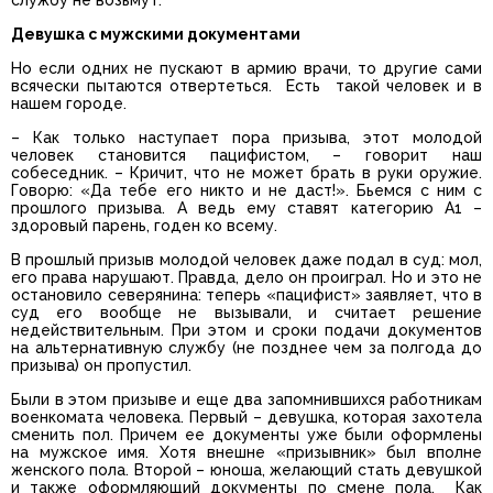
службу не возьмут.
Девушка с мужскими документами
Но если одних не пускают в армию врачи, то другие сами
всячески пытаются отвертеться. Есть такой человек и в
нашем городе.
– Как только наступает пора призыва, этот молодой
человек становится пацифистом, – говорит наш
собеседник. – Кричит, что не может брать в руки оружие.
Говорю: «Да тебе его никто и не даст!». Бьемся с ним с
прошлого призыва. А ведь ему ставят категорию А1 –
здоровый парень, годен ко всему.
В прошлый призыв молодой человек даже подал в суд: мол,
его права нарушают. Правда, дело он проиграл. Но и это не
остановило северянина: теперь «пацифист» заявляет, что в
суд его вообще не вызывали, и считает решение
недействительным. При этом и сроки подачи документов
на альтернативную службу (не позднее чем за полгода до
призыва) он пропустил.
Были в этом призыве и еще два запомнившихся работникам
военкомата человека. Первый – девушка, которая захотела
сменить пол. Причем ее документы уже были оформлены
на мужское имя. Хотя внешне «призывник» был вполне
женского пола. Второй – юноша, желающий стать девушкой
и также оформляющий документы по смене пола. Как