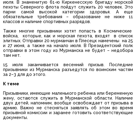
июля. В знаменитую 61-ю Киркенесскую бригаду морской
пехоты Северного флота пойдут служить 20 человек. Это
парни самой высокой категории здоровья. А еще
обязательные требования – образование не ниже 11
классов и наличие спортивных разрядов.
Также многие призывники хотят попасть в Космические
войска, которые, как и морская пехота, входят в список
элитных. Отправки 20 мурманчан в Плесецк намечены на 25
и 27 июня, а также на начало июля. В Президентский полк
отправки в этом году из Мурманска не будет – недобора
там нет.
15 июля заканчивается весенний призыв. Последние
призывники из Мурманска разъедутся по воинским частям
за 2–3 для до этого.
К теме
Призывники, имеющие маленького ребенка или беременную
жену, остаются служить в Мурманской области. Наличие
двух детей, напомним, вообще освобождает от призыва в
армию. Важно не стесняться заявлять об этом во время
призывной комиссии и заранее готовить соответствующие
документы.