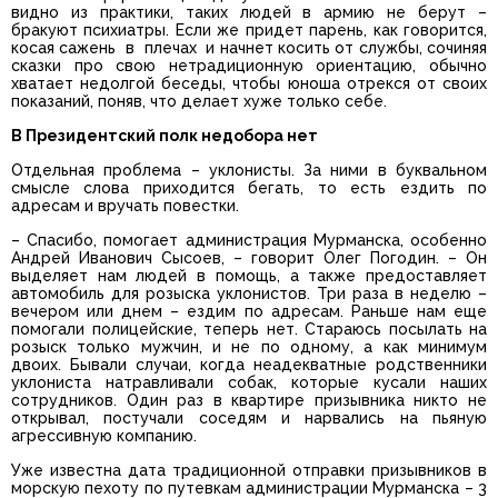
видно из практики, таких людей в армию не берут –
бракуют психиатры. Если же придет парень, как говорится,
косая сажень в плечах и начнет косить от службы, сочиняя
сказки про свою нетрадиционную ориентацию, обычно
хватает недолгой беседы, чтобы юноша отрекся от своих
показаний, поняв, что делает хуже только себе.
В Президентский полк недобора нет
Отдельная проблема – уклонисты. За ними в буквальном
смысле слова приходится бегать, то есть ездить по
адресам и вручать повестки.
– Спасибо, помогает администрация Мурманска, особенно
Андрей Иванович Сысоев, – говорит Олег Погодин. – Он
выделяет нам людей в помощь, а также предоставляет
автомобиль для розыска уклонистов. Три раза в неделю –
вечером или днем – ездим по адресам. Раньше нам еще
помогали полицейские, теперь нет. Стараюсь посылать на
розыск только мужчин, и не по одному, а как минимум
двоих. Бывали случаи, когда неадекватные родственники
уклониста натравливали собак, которые кусали наших
сотрудников. Один раз в квартире призывника никто не
открывал, постучали соседям и нарвались на пьяную
агрессивную компанию.
Уже известна дата традиционной отправки призывников в
морскую пехоту по путевкам администрации Мурманска – 3