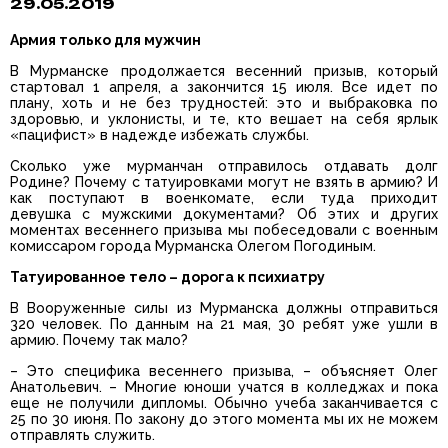
29.05.2019
Армия только для мужчин
В Мурманске продолжается весенний призыв, который
стартовал 1 апреля, а закончится 15 июля. Все идет по
плану, хоть и не без трудностей: это и выбраковка по
здоровью, и уклонисты, и те, кто вешает на себя ярлык
«пацифист» в надежде избежать службы.
Сколько уже мурманчан отправилось отдавать долг
Родине? Почему с татуировками могут не взять в армию? И
как поступают в военкомате, если туда приходит
девушка с мужскими документами? Об этих и других
моментах весеннего призыва мы побеседовали с военным
комиссаром города Мурманска Олегом Погодиным.
Татуированное тело – дорога к психиатру
В Вооруженные силы из Мурманска должны отправиться
320 человек. По данным на 21 мая, 30 ребят уже ушли в
армию. Почему так мало?
– Это специфика весеннего призыва, – объясняет Олег
Анатольевич. – Многие юноши учатся в колледжах и пока
еще не получили дипломы. Обычно учеба заканчивается с
25 по 30 июня. По закону до этого момента мы их не можем
отправлять служить.