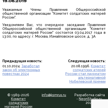
19.06.2019
Уважаемые Члены Правления Общероссийской
общественной организации "Комитет солдатских матерей
России".
Уведомляем Вас, что очередное заседание Правления
Общероссийской общественной организации "Комитет
солдатских матерей России" состоится 03.04.2017 года в
13:00, по адресу: г. Москва, Измайловское шоссе, д. 3А
Предыдущая новость:
Следующая новость:
01.10.2024.
Заработал
20.08.1996.
Комитет
закон об электронных
солдатских атерей
повестках 2024
России стал лауреатом
альтернативной
Нобелевской премии
© 1989-2026
info@ksmrus.ru
Разработка сайта
Комитет
-
NeonStudio.ru
,
солдатских
2024
матерей России