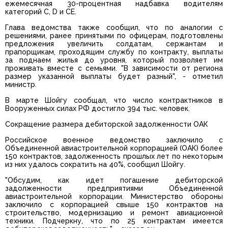
ежемесячная 30-процентная надбавка водителям
категорий С, D и СЕ.
Глава ведомства также сообщил, что по аналогии с
решениями, ранее принятыми по офицерам, подготовлены
предложения увеличить солдатам, сержантам и
прапорщикам, проходящим службу по контракту, выплаты
за поднаем жилья до уровня, который позволяет им
проживать вместе с семьями. "В зависимости от региона
размер указанной выплаты будет разный", - отметил
министр.
В марте Шойгу сообщал, что число контрактников в
Вооруженных силах РФ достигло 394 тыс. человек.
Сокращение размера дебиторской задолженности ОАК
Российское военное ведомство заключило с
Объединенной авиастроительной корпорацией (ОАК) более
150 контрактов, задолженность прошлых лет по некоторым
из них удалось сократить на 40%, сообщил Шойгу.
"Обсудим, как идет погашение дебиторской
задолженности предприятиями Объединенной
авиастроительной корпорации. Министерство обороны
заключило с корпорацией свыше 150 контрактов на
строительство, модернизацию и ремонт авиационной
техники. Подчеркну, что по 25 контрактам имеется