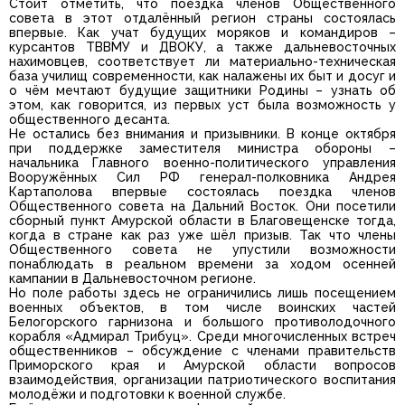
Стоит отметить, что поездка членов Общественного
совета в этот отдалённый регион страны состоялась
впервые. Как учат будущих моряков и командиров –
курсантов ТВВМУ и ДВОКУ, а также дальневосточных
нахимовцев, соответствует ли материально-техническая
база училищ современности, как налажены их быт и досуг и
о чём мечтают будущие защитники Родины – узнать об
этом, как говорится, из первых уст была возможность у
общественного десанта.
Не остались без внимания и призывники. В конце октября
при поддержке заместителя министра обороны –
начальника Главного военно-политического управления
Вооружённых Сил РФ генерал-полковника Андрея
Картаполова впервые состоялась поездка членов
Общественного совета на Дальний Восток. Они посетили
сборный пункт Амурской области в Благовещенске тогда,
когда в стране как раз уже шёл призыв. Так что члены
Общественного совета не упустили возможности
понаблюдать в реальном времени за ходом осенней
кампании в Дальневосточном регионе.
Но поле работы здесь не ограничились лишь посещением
военных объектов, в том числе воинских частей
Белогорского гарнизона и большого противолодочного
корабля «Адмирал Трибуц». Среди многочисленных встреч
общественников – обсуждение с членами правительств
Приморского края и Амурской области вопросов
взаимодействия, организации патриотического воспитания
молодёжи и подготовки к военной службе.