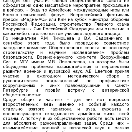
Сегодня без участия членов Общественного совета не
обходится ни одно масштабное мероприятие, проходящее
в войсках, – будь то Армейские международные игры или
Военно-технический форум, Всероссийский фестиваль
прессы «Медиа-АС» или КВН на кубок министра обороны
Российской Федерации, строительство Главного храма
Вооружённых Сил Российской Федерации или открытие в
каком-либо отдельно взятом училище ледового дворца.
По инициативе Р.М. Тимошева и В.А. Садовничего в
сентябре этого года было проведено совместное
заседание комиссии Общественного совета по военному
строительству и научным исследованиям проблем
безопасности, Военно-научного комитета Вооружённых
Сил и МГУ имени М.В. Ломоносова, на котором были
обсуждены проблемы взаимодействия и перспективы
развития военной и вузовской наук. А.В. Цветков принял
участие в ежегодном методическом сборе с
руководителями подразделений по профилактике
коррупционных и иных правонарушений в Санкт-
Петербурге и провёл встречу с ветеранской
общественностью.
Среди общих и частных – для них нет вопросов
второстепенных, ведь именно из событий каждого
отдельно взятого гарнизона и вуза, курсанта и
военнослужащего складывается армейская жизнь всей
страны. А потому в их общественной работе есть место
для абсолютно разнонаправленных задач. Среди них –
взаимодействие военной и вузовской наук в рамках