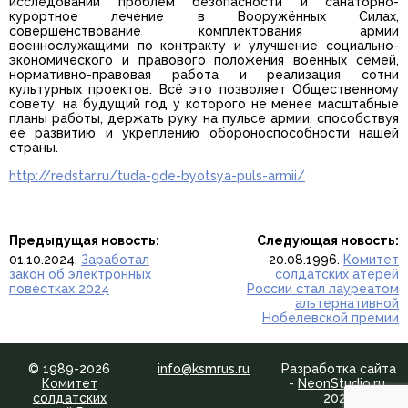
исследований проблем безопасности и санаторно-
курортное лечение в Вооружённых Силах,
совершенствование комплектования армии
военнослужащими по контракту и улучшение социально-
экономического и правового положения военных семей,
нормативно-правовая работа и реализация сотни
культурных проектов. Всё это позволяет Общественному
совету, на будущий год у которого не менее масштабные
планы работы, держать руку на пульсе армии, способствуя
её развитию и укреплению обороноспособности нашей
страны.
http://redstar.ru/tuda-gde-byotsya-puls-armii/
Предыдущая новость:
Следующая новость:
01.10.2024.
Заработал
20.08.1996.
Комитет
закон об электронных
солдатских атерей
повестках 2024
России стал лауреатом
альтернативной
Нобелевской премии
© 1989-2026
info@ksmrus.ru
Разработка сайта
Комитет
-
NeonStudio.ru
,
солдатских
2024