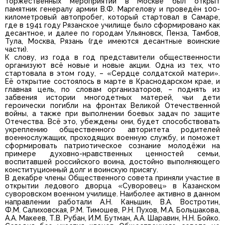
торжественных мероприятий в Москве был открыт
памятник генералу армии В.Ф. Маргелову и проведён 100-
километровый автопробег, который стартовал в Самаре,
где в 1941 году Рязанское училище было сформировано как
десантное, и далее по городам Ульяновск, Пенза, Тамбов,
Тула, Москва, Рязань (где имеются десантные воинские
части).
К слову, из года в год представители общественности
организуют всё новые и новые акции. Одна из тех, что
стартовала в этом году, – «Сердце солдатской матери».
Её открытие состоялось в марте в Краснодарском крае, и
главная цель, по словам организаторов, – поднять из
забвения истории многодетных матерей, чьи дети
героически погибли на фронтах Великой Отечественной
войны, а также при выполнении боевых задач по защите
Отечества. Всё это, убеждены они, будет способствовать
укреплению общественного авторитета родителей
военнослужащих, проходящих военную службу, и поможет
сформировать патриотическое сознание молодёжи на
примере духовно-нравственных ценностей семьи,
воспитавшей российского воина, достойно выполняющего
конституционный долг и воинскую присягу.
В декабре члены Общественного совета приняли участие в
открытии ледового дворца «Суворовец» в Казанском
суворовском военном училище. Наиболее активно в данном
направлении работали А.Н. Каньшин, В.А. Востротин,
Ф.М. Салиховская, Р.М. Тимошев, Р.Н. Пухов, М.А. Большакова,
А.А. Макеев, Т.В. Рубан, И.М. Бутман, А.А. Шаравин, Н.Н. Бойко.