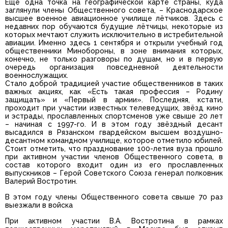
Ещё одна точка на географической карте страны, куда
заглянули члены Общественного совета, – Краснодарское
высшее военное авиационное училище лётчиков. Здесь с
недавних пор обучаются будущие лётчицы, некоторые из
которых мечтают служить исключительно в истребительной
авиации. Именно здесь 1 сентября и открыли учебный год
общественники Минобороны, в зоне внимания которых,
конечно, не только разговоры по душам, но и в первую
очередь организация повседневной деятельности
военнослужащих.
Стало доброй традицией участие общественников в таких
важных акциях, как «Есть такая профессия – Родину
защищать» и «Первый в армии». Последняя, кстати,
проходит при участии известных телеведущих, звёзд кино
и эстрады, прославленных спортсменов уже свыше 20 лет
– начиная с 1997-го. И в этом году звёздный десант
высадился в Рязанском гвардейском высшем воздушно-
десантном командном училище, которое отметило юбилей.
Стоит отметить, что празднование 100-летия вуза прошло
при активном участии членов Общественного совета, в
состав которого входит один из его прославленных
выпускников – Герой Советского Союза генерал полковник
Валерий Востротин.
В этом году члены Общественного совета свыше 70 раз
выезжали в войска
При активном участии В.А. Востротина в рамках