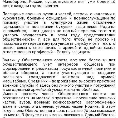
Минобороны России, существующего вот уже более 10
лет, с каждым годом ширятся.
Посещение военных вузов и частей, встречи с кадетами и
курсантами, боевыми офицерами и военнослужащими по
призыву, участие в культурной жизни отдалённых
гарнизонов и воспитании будущих защитников Родины,
юнармейцев, – вот далеко не полный перечень того, что
удалось осуществить в этом году представителям
общественности. И всё для того, чтобы не просто из
праздного интереса изнутри увидеть службу и быт тех, кто
решил связать свою жизнь с армией и одной из самых
ответственных профессий – Родину защищать.
Задачи у Общественного совета, вот уже более 10 лет
осуществляющего учёт интересов общества при
формировании и реализации государственной политики в
области обороны, а также участвующего в создании
реального гражданского контроля над армией,
масштабные. Среди них – возрождение высокого престижа
военной службы. И здесь без личного участия и погружения
в сегодняшний армейский уклад жизни не обойтись.
Именно поэтому члены Общественного совета не
отсиживаются на местах, в практике – посещение воинских
частей, вузов, военных комиссариатов, расположенных
даже в самых отдалённых уголках нашей Родины. В этом
году члены Общественного совета свыше 70 раз выезжали
на места. В фокусе их внимания оказался и Дальний Восток.