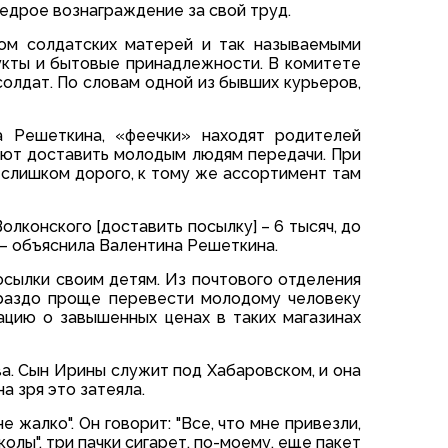
едрое вознаграждение за свой труд.
ом солдатских матерей и так называемыми
кты и бытовые принадлежности. В комитете
олдат. По словам одной из бывших курьеров,
а Решеткина, «феечки» находят родителей
ают доставить молодым людям передачи. При
, слишком дорого, к тому же ассортимент там
олконского [доставить посылку] – 6 тысяч, до
», – объяснила Валентина Решеткина.
осылки своим детям. Из почтового отделения
ораздо проще перевести молодому человеку
ацию о завышенных ценах в таких магазинах
а. Сын Ирины служит под Хабаровском, и она
а зря это затеяла.
е жалко". Он говорит: "Все, что мне привезли,
колы", три пачки сигарет, по-моему, еще пакет