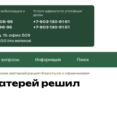
 мобилизация и
Услуги адвоката по уголовным
делам
-06-95
+7-903-130-91-51
96-95
+7-903-130-91-51
. 15, офис 509
:00 (по записи)
 вопросы
Информация
Поиск
ских матерей решил бороться с «феечками»
матерей решил