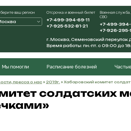
берите ваш регион
Отсрочка и военный билет
Военная служба,
СВО
+7-499-394-69-11
Москва
+7-499-394
+7-925-532-81-21
+7-926-295-
г. Москва, Семеновский переулок д
Время работы: пн.-пт. с 09:00 до 18
Мы помогли
Расписание болезней
Частые
ости, пресса о нас
»
2019г.
» Хабаровский комитет солдат
митет солдатских 
ечками»