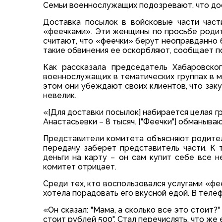
Семьи военнослужащих подозревают, что дос
Доставка посылок в войсковые части час
«феечками». Эти женщины по просьбе роди
считают, что «феечки» берут неоправданно 
такие обвинения ее оскорбляют, сообщает п
Как рассказала председатель Хабаровско
военнослужащих в тематических группах в 
этом они убеждают своих клиентов, что заку
невелик.
«[Для доставки посылок] набирается целая гр
Анастасьевки – 8 тысяч. ["Феечки"] обманываю
Представители комитета объясняют родителя
передачу заберет представитель части. К
деньги на карту – он сам купит себе все 
комитет отрицает.
Среди тех, кто воспользовался услугами «ф
хотела порадовать его вкусной едой. В телеф
«Он сказал: "Мама, а сколько все это стоит?"
стоит рублей 500". Стал перечислять, что же 