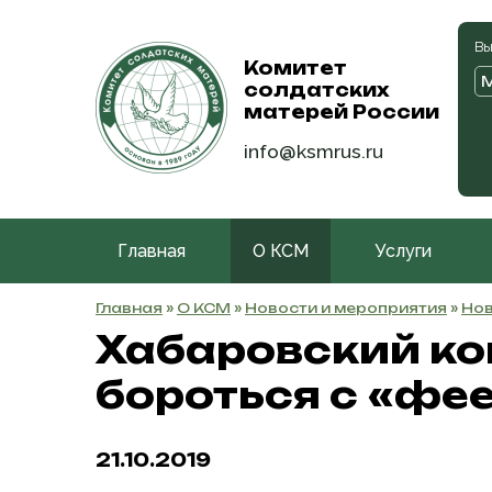
Вы
Комитет
солдатских
матерей России
info@ksmrus.ru
Главная
О КСМ
Услуги
Главная
»
О КСМ
»
Новости и мероприятия
»
Нов
Хабаровский ко
бороться с «фе
21.10.2019