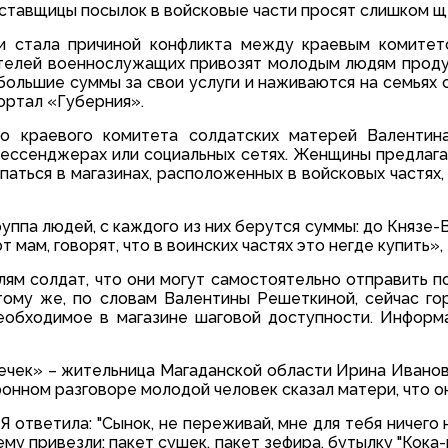
тавщицы посылок в войсковые части просят слишком щ
ти стала причиной конфликта между краевым комитет
телей военнослужащих привозят молодым людям проду
большие суммы за свои услуги и наживаются на семьях с
ортал «Губерния».
го краевого комитета солдатских матерей Валентин
мессенджерах или социальных сетях. Женщины предлаг
паться в магазинах, расположенных в войсковых частях
уппа людей, с каждого из них берутся суммы: до Князе-В
т мам, говорят, что в воинских частях это негде купить
м солдат, что они могут самостоятельно отправить п
 тому же, по словам Валентины Решеткиной, сейчас г
необходимое в магазине шаговой доступности. Информ
еечек» – жительница Магаданской области Ирина Иванов
онном разговоре молодой человек сказал матери, что он
 Я ответила: "Сынок, не переживай, мне для тебя ничего н
ему привезли: пакет сушек, пакет зефира, бутылку "Кока-