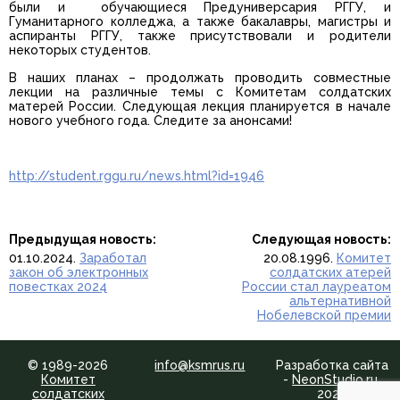
были и обучающиеся Предуниверсария РГГУ, и
Гуманитарного колледжа, а также бакалавры, магистры и
аспиранты РГГУ, также присутствовали и родители
некоторых студентов.
В наших планах – продолжать проводить совместные
лекции на различные темы с Комитетам солдатских
матерей России. Следующая лекция планируется в начале
нового учебного года. Следите за анонсами!
http://student.rggu.ru/news.html?id=1946
Предыдущая новость:
Следующая новость:
01.10.2024.
Заработал
20.08.1996.
Комитет
закон об электронных
солдатских атерей
повестках 2024
России стал лауреатом
альтернативной
Нобелевской премии
© 1989-2026
info@ksmrus.ru
Разработка сайта
Комитет
-
NeonStudio.ru
,
солдатских
2024