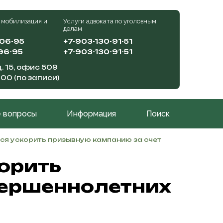
 мобилизация и
Услуги адвоката по уголовным
делам
-06-95
+7-903-130-91-51
96-95
+7-903-130-91-51
. 15, офис 509
:00 (по записи)
 вопросы
Информация
Поиск
ся ускорить призывную кампанию за счет
орить
вершеннолетних