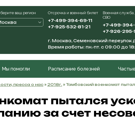
берите ваш регион
Отсрочка и военный билет
Военная служба,
СВО
+7-499-394-69-11
Москва
+7-499-394
+7-925-532-81-21
+7-926-295-
г. Москва, Семеновский переулок д
Время работы: пн.-пт. с 09:00 до 18
Мы помогли
Расписание болезней
Частые
ости, пресса о нас
»
2018г.
» Тамбовский военкомат пытал
нкомат пытался уск
анию за счет несо