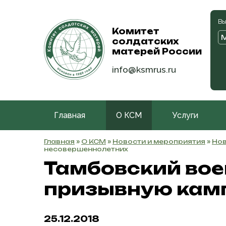
Вы
Комитет
солдатских
матерей России
info@ksmrus.ru
Главная
О КСМ
Услуги
Главная
»
О КСМ
»
Новости и мероприятия
»
Нов
несовершеннолетних
Тамбовский вое
призывную камп
25.12.2018